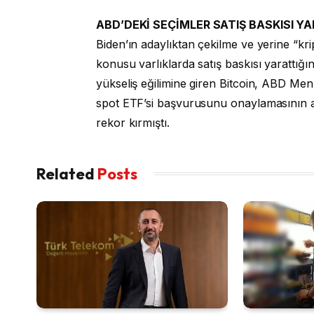
ABD’DEKİ SEÇİMLER SATIŞ BASKISI Y
Biden’ın adaylıktan çekilme ve yerine “kri
konusu varlıklarda satış baskısı yarattığın
yükseliş eğilimine giren Bitcoin, ABD Me
spot ETF’si başvurusunu onaylamasının a
rekor kırmıştı.
Related
Posts