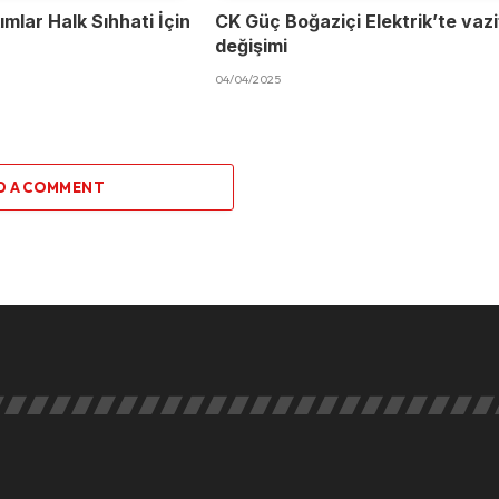
mlar Halk Sıhhati İçin
CK Güç Boğaziçi Elektrik’te vaz
değişimi
04/04/2025
D A COMMENT