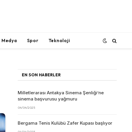
l Medya
Spor
Teknoloji
EN SON HABERLER
Milletlerarası Antakya Sinema Şenliği’ne
sinema başvurusu yağmuru
04/04/2025
Bergama Tenis Kulübü Zafer Kupası başlıyor
04/04/2025