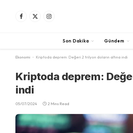
Facebook
X
Instagram
(Twitter)
Son Dakika
Gündem
Ekonomi
-
Kriptoda deprem: Değeri 2 trilyon doların altına indi
Kriptoda deprem: Değeri
indi
05/07/2024
2 Mins Read