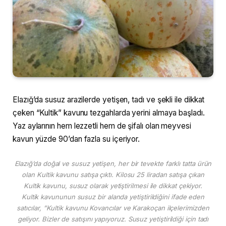
Elazığ’da susuz arazilerde yetişen, tadı ve şekli ile dikkat
çeken “Kultik” kavunu tezgahlarda yerini almaya başladı.
Yaz aylarının hem lezzetli hem de şifalı olan meyvesi
kavun yüzde 90’dan fazla su içeriyor.
Elazığ’da doğal ve susuz yetişen, her bir tevekte farklı tatta ürün
olan Kultik kavunu satışa çıktı. Kilosu 25 liradan satışa çıkan
Kultik kavunu, susuz olarak yetiştirilmesi ile dikkat çekiyor.
Kultik kavununun susuz bir alanda yetiştirildiğini ifade eden
satıcılar, ”Kultik kavunu Kovancılar ve Karakoçan ilçelerimizden
geliyor. Bizler de satışını yapıyoruz. Susuz yetiştirildiği için tadı