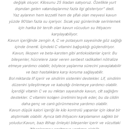
değişik oluyor. Kilosunu 25 liradan satıyoruz. Özellikle yurt
dışından gelen vatandaşlarımız fazla ilgi gösteriyor” dedi.
Yaz aylarının hem lezzetli hem de şifalı olan meyvesi kavun
yüzde 90’dan fazla su içeriyor. Sıcak yaz günlerinde serinlemek
için harika bir tercih olan kavun vücudun su ihtiyacını
karşılayabiliyor.
Kavun içeriğinde zengin A, C ve potasyum sayesinde göz sağlığı
içinde önemli. İçindeki C vitamini bağışıklığı güçlendiriyor.
Kavun, likopen ve beta-karoten gibi antioksidanlar içerir. Bu
bileşenler, hücrelere zarar veren serbest radikalleri nötralize
etmeye yardımcı olabilir, böylece yaşlanma sürecini yavaşlatabilir
ve bazı hastalıklara karşı koruma sağlayabilir.
Bol miktarda lif içerir ve sindirim sistemini destekler. Lif, sindirim
düzenini iyileştirmeye ve kabızlığı önlemeye yardımcı olabilir.
İçerdiği vitamin C ve su miktarı sayesinde kavun, cilt sağlığını
destekler. C vitamini kolajen üretimini teşvik eder, bu da cildin
daha genç ve canlı görünmesine yardımcı olabilir.
Kavun düşük kalori içeriği ile kilo kontrolü yapanlar için ideal bir
atıştırmalık olabilir. Ayrıca tatlı ihtiyacını karşılamanın sağlıklı bir
yoludur.Kavun, bazı iltihap önleyici bileşenler içerir ve vücuttaki
iltihaplanmayı azaltmaya yardımcı olabilir.