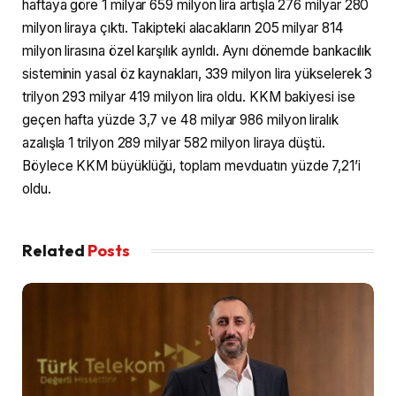
haftaya göre 1 milyar 659 milyon lira artışla 276 milyar 280
milyon liraya çıktı. Takipteki alacakların 205 milyar 814
milyon lirasına özel karşılık ayrıldı. Aynı dönemde bankacılık
sisteminin yasal öz kaynakları, 339 milyon lira yükselerek 3
trilyon 293 milyar 419 milyon lira oldu. KKM bakiyesi ise
geçen hafta yüzde 3,7 ve 48 milyar 986 milyon liralık
azalışla 1 trilyon 289 milyar 582 milyon liraya düştü.
Böylece KKM büyüklüğü, toplam mevduatın yüzde 7,21’i
oldu.
Related
Posts