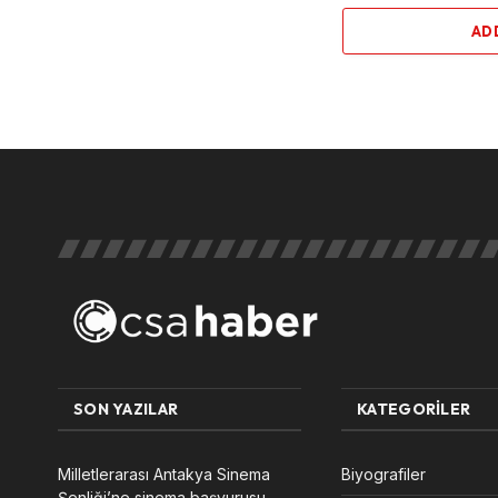
AD
SON YAZILAR
KATEGORILER
Milletlerarası Antakya Sinema
Biyografiler
Şenliği’ne sinema başvurusu