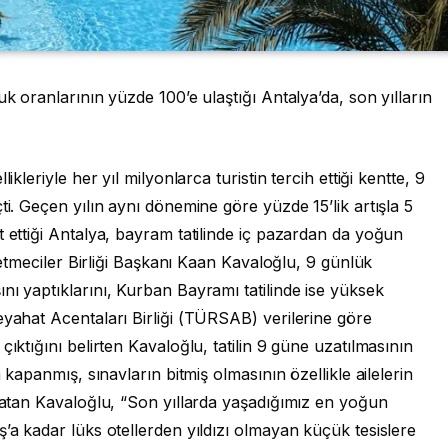
uk oranlarının yüzde 100’e ulaştığı Antalya’da, son yılların
ikleriyle her yıl milyonlarca turistin tercih ettiği kentte, 9
ti. Geçen yılın aynı dönemine göre yüzde 15’lik artışla 5
t ettiği Antalya, bayram tatilinde iç pazardan da yoğun
şletmeciler Birliği Başkanı Kaan Kavaloğlu, 9 günlük
nı yaptıklarını, Kurban Bayramı tatilinde ise yüksek
eyahat Acentaları Birliği (TÜRSAB) verilerine göre
çıktığını belirten Kavaloğlu, tatilin 9 güne uzatılmasının
n kapanmış, sınavların bitmiş olmasının özellikle ailelerin
nlatan Kavaloğlu, “Son yıllarda yaşadığımız en yoğun
ş’a kadar lüks otellerden yıldızı olmayan küçük tesislere