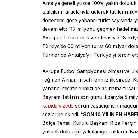
Antalya geneli yüzde 100’e yakın doluluk 
tatilcilerin araçlarıyla gelerek tatillerini
dönemine göre yabancı turist sayısında yü
devam etti: “17 milyonu geçmek hedefimiz v
Avrupalı Türklerin ilave olmasıyla 18 mi
Türkiye’de 60 milyon turist 60 milyar dol
Türkler de Antalya’yı, Türkiye’yi tercih etti
Avrupa Futbol Şampiyonası olması ve ül
rağmen Alman misafirlerimiz ilk sırada. 
yabancı misafirlerimizi de ağırlama fırsat
Bayramı tatilinin son günü itibarıyla 5 mi
kapıda vizede
sorun yaşadığı için mağdur 
sözlerine ekledi.
“SON 10 YILIN EN HAR
Bölge Temsil Kurulu Başkanı Rıza Perçin d
yüksek doluluğu yakaladığını aktardı. Baz