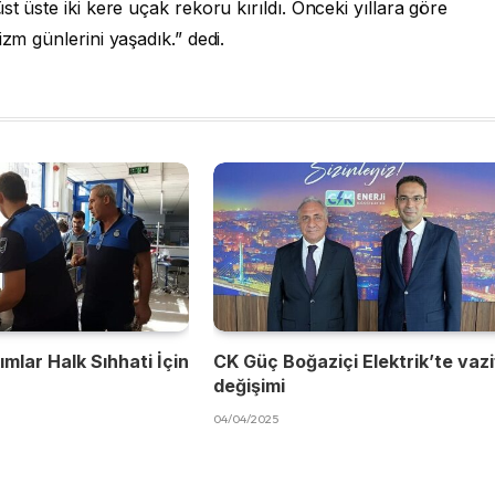
st üste iki kere uçak rekoru kırıldı. Önceki yıllara göre
izm günlerini yaşadık.” dedi.
mlar Halk Sıhhati İçin
CK Güç Boğaziçi Elektrik’te vaz
değişimi
04/04/2025