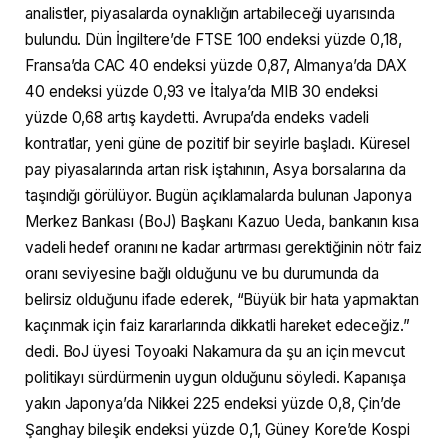
analistler, piyasalarda oynaklığın artabileceği uyarısında
bulundu. Dün İngiltere’de FTSE 100 endeksi yüzde 0,18,
Fransa’da CAC 40 endeksi yüzde 0,87, Almanya’da DAX
40 endeksi yüzde 0,93 ve İtalya’da MIB 30 endeksi
yüzde 0,68 artış kaydetti. Avrupa’da endeks vadeli
kontratlar, yeni güne de pozitif bir seyirle başladı. Küresel
pay piyasalarında artan risk iştahının, Asya borsalarına da
taşındığı görülüyor. Bugün açıklamalarda bulunan Japonya
Merkez Bankası (BoJ) Başkanı Kazuo Ueda, bankanın kısa
vadeli hedef oranını ne kadar artırması gerektiğinin nötr faiz
oranı seviyesine bağlı olduğunu ve bu durumunda da
belirsiz olduğunu ifade ederek, “Büyük bir hata yapmaktan
kaçınmak için faiz kararlarında dikkatli hareket edeceğiz.”
dedi. BoJ üyesi Toyoaki Nakamura da şu an için mevcut
politikayı sürdürmenin uygun olduğunu söyledi. Kapanışa
yakın Japonya’da Nikkei 225 endeksi yüzde 0,8, Çin’de
Şanghay bileşik endeksi yüzde 0,1, Güney Kore’de Kospi