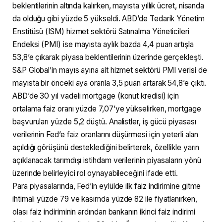
beklentilerinin altında kalırken, mayısta yıllık ücret, nisanda
da olduğu gibi yüzde 5 yükseldi. ABD’de Tedarik Yönetim
Enstitüsü (ISM) hizmet sektörü Satınalma Yöneticileri
Endeksi (PMI) ise mayısta aylık bazda 4,4 puan artışla
53,8’e çıkarak piyasa beklentilerinin üzerinde gerçekleşti.
S&P Global’in mayıs ayına ait hizmet sektörü PMI verisi de
mayısta bir önceki aya oranla 3,5 puan artarak 54,8’e çıktı.
ABD’de 30 yıl vadeli mortgage (konut kredisi) için
ortalama faiz oranı yüzde 7,07’ye yükselirken, mortgage
başvuruları yüzde 5,2 düştü. Analistler, iş gücü piyasası
verilerinin Fed’e faiz oranlarını düşürmesi için yeterli alan
açıldığı görüşünü desteklediğini belirterek, özellikle yarın
açıklanacak tarımdışı istihdam verilerinin piyasaların yönü
üzerinde belirleyici rol oynayabileceğini ifade etti.
Para piyasalarında, Fed’in eylülde ilk faiz indirimine gitme
ihtimali yüzde 79 ve kasımda yüzde 82 ile fiyatlanırken,
olası faiz indiriminin ardından bankanın ikinci faiz indirimi