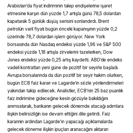
Arabistan’da fiyat indiriminin talep endişelerine işaret
etmesine karşın dün yüzde 1,7 artışla günü 78,5 dolardan
kapatarak 5 günlük düşüş serisini sonlandırdı. Brent
petrolün varil fiyatı bugün önceki kapanışının yüzde 0,2
üzerinde 78,7 dolardan işlem görüyor. New York
borsasında dün Nasdaq endeksi yüzde 1,96 ve S&P 500
endeksi yüzde 1,18 artışla zirvelerini tazelerken, Dow
Jones endeksi yüzde 0,25 artış kaydetti. ABD’de endeks
vadeli kontratları yeni güne de pozitif bir seyirle başladı.
Avrupa borsalarında da dün pozitif bir seyir hakim olurken,
bugün ECB faiz kararı ve Lagarde’ın sözle yönlendirmeleri
yakından takip edilecek. Analistler, ECB’nin 25 baz puanlık
faiz indirimine gideceğine kesin gözüyle bakıldığını
anımsatarak, bankanın gelecek dönemde atacağı adımlara
ilişkin belirsizliğin ise devam ettiğini dile getirdi. Faiz
kararının ardından Lagarde’ın yapacağı açıklamalarda
gelecek döneme ilişkin ipuçları aranacağını aktaran