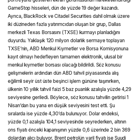
GameStop hisseleri, dün de yüzde 19 değer kazandı.
Ayrıca, BlackRock ve Citadel Securities dahil olmak üzere
iki düzineden fazla yatırımcıdan oluşan bir grup, Dallas
merkezli Texas Borsasını (TXSE) kurmayı planladığını
duyurdu. Yaklaşık 120 milyon dolarlık sermaye toplayan
TXSE’nin, ABD Menkul Kıymetler ve Borsa Komisyonuna
kayıt olmayı hedefleyen tamamen elektronik, ulusal bir
menkul kıymetler borsası olacağı bildirildi. Söz konusu
gelişmelerin ardından dün ABD tahvil piyasasında alış
eğilimli seyir üst üste beşinci işlem gününe taşınırken,
ülkenin 10 yıllık tahvil faizi 5 baz puanlık azalışla yüzde 4,29
seviyesine geriledi. Böylece, söz konusu tahvilin getirisi 1
Nisan’dan bu yana en düşük seviyesini test etti. Şu
sıralarda ise yüzde 4,30’da bulunuyor. Dolar endeksi,
yüzde 0,1 azalışla 104,1 seviyesinde seyrederken, altının
ons fiyatı önceki kapanışının yüzde 0,6 üzerinde 2 bin 369
dolardan alıcı buluyor. Brent petrolün varil fiyatı ise Suudi