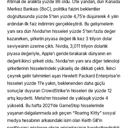
ihtimali de aralıkta yüzde 86 oldu. Öte yandan, dün Kanada
Merkez Bankası (BoC), politika faizini beklentiler
doğrultusunda yüzde 5’ten yüzde 4,75’e düşürerek 4 yılın
ardından ilk faiz indirimini gerçekleştirdi. Bu gelişmelerin
yanı sıra dün Nvidia’nın hisseleri yüzde 5’ten fazla değer
kazanırken, şirketin piyasa değeri ilk kez 3 trilyon dolar
seviyesinin üzerine çıktı. Nvidia, 3,011 trilyon dolarlık
piyasa değeriyle, Apple’ı geride bırakarak dünyanın en
değerli ikinci şirketi oldu. Nvidia’nın yanı sıra diğer teknoloji
şirketlerinin hisselerindeki yükseliş de dikkati çekti. İkinci
çeyrek geliri tahminleri aşan Hewlett Packard Enterprise’ın
hisseleri yüzde 11’e yakın, beklenenden daha güçlü
sonuçlar duyuran CrowdStrike’ın hisseleri de yüzde 12
artış kaydetti. Meta’nın hisseleri de yaklaşık yüzde 4
yükseldi. Bu hafta 2021’de GameStop hisselerinde
yaşanan dalgalanmada adı geçen “Roaring Kitty” sosyal
medya hesabının arkasındaki isim olan Keith Gill’in
portföyünü gösteren ekran görüntüsünün hareketlendirdiği