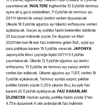
yayımlanacak.
İNGİLTERE
İngiltere’de 10 Eylül’de temmuz
ayına ait iş gücü istatistikleri, 11 Eylül’de de temmuz ayı
GSYH tahmini ile sanayi üretimi verileri duyurulacak.
Ülkede 18 Eylül’de ağustos ayı tüketici enflasyonu verileri
açıklanacak. Geçen ay politika faizini beklentiler dahilinde
25 baz puan indirerek yüzde 5’e düşüren ve Mart
2020’den beri ilk kez faiz indirimine giden BoE, eylül ayı
para politikası kararını 19 Eylül’de verecek.
JAPONYA
Japonya’da ikinci çeyreğe ilişkin GSYH 9 Eylül’de
yayımlanacak. Ülkede 12 Eylül’de ağustos ayı üretici
enflasyonu, 13 Eylül’de de temmuz ayı sanayi üretimi
verileri ilan edilecek. Ülkenin ağustos ayı TÜFE verileri 19
Eylül’de açıklanacak. Temmuz ayında sürpriz şekilde
politika faizinin yüzde 0,25’e çıkaran BoJ, bu ayki faiz
kararını 20 Eylül’de açıklayacak.
FAİZ KARARLARI
İZLENECEK
Haziran ayında, politika faizini yüzde 5’ten
4,75’e düşürerek 4 yılın ardından ilk faiz indirimini