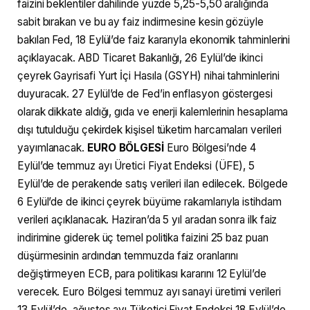
faizini beklentiler dahilinde yüzde 5,25-5,50 aralığında
sabit bırakan ve bu ay faiz indirmesine kesin gözüyle
bakılan Fed, 18 Eylül’de faiz kararıyla ekonomik tahminlerini
açıklayacak. ABD Ticaret Bakanlığı, 26 Eylül’de ikinci
çeyrek Gayrisafi Yurt İçi Hasıla (GSYH) nihai tahminlerini
duyuracak. 27 Eylül’de de Fed’in enflasyon göstergesi
olarak dikkate aldığı, gıda ve enerji kalemlerinin hesaplama
dışı tutulduğu çekirdek kişisel tüketim harcamaları verileri
yayımlanacak.
EURO BÖLGESİ
Euro Bölgesi’nde 4
Eylül’de temmuz ayı Üretici Fiyat Endeksi (ÜFE), 5
Eylül’de de perakende satış verileri ilan edilecek. Bölgede
6 Eylül’de de ikinci çeyrek büyüme rakamlarıyla istihdam
verileri açıklanacak. Haziran’da 5 yıl aradan sonra ilk faiz
indirimine giderek üç temel politika faizini 25 baz puan
düşürmesinin ardından temmuzda faiz oranlarını
değiştirmeyen ECB, para politikası kararını 12 Eylül’de
verecek. Euro Bölgesi temmuz ayı sanayi üretimi verileri
13 Eylül’de, ağustos ayı Tüketici Fiyat Endeksi 18 Eylül’de