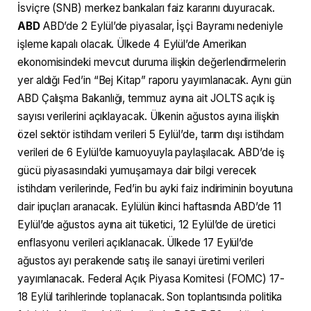
İsviçre (SNB) merkez bankaları faiz kararını duyuracak.
ABD
ABD’de 2 Eylül’de piyasalar, İşçi Bayramı nedeniyle
işleme kapalı olacak. Ülkede 4 Eylül’de Amerikan
ekonomisindeki mevcut duruma ilişkin değerlendirmelerin
yer aldığı Fed’in “Bej Kitap” raporu yayımlanacak. Aynı gün
ABD Çalışma Bakanlığı, temmuz ayına ait JOLTS açık iş
sayısı verilerini açıklayacak. Ülkenin ağustos ayına ilişkin
özel sektör istihdam verileri 5 Eylül’de, tarım dışı istihdam
verileri de 6 Eylül’de kamuoyuyla paylaşılacak. ABD’de iş
gücü piyasasındaki yumuşamaya dair bilgi verecek
istihdam verilerinde, Fed’in bu ayki faiz indiriminin boyutuna
dair ipuçları aranacak. Eylülün ikinci haftasında ABD’de 11
Eylül’de ağustos ayına ait tüketici, 12 Eylül’de de üretici
enflasyonu verileri açıklanacak. Ülkede 17 Eylül’de
ağustos ayı perakende satış ile sanayi üretimi verileri
yayımlanacak. Federal Açık Piyasa Komitesi (FOMC) 17-
18 Eylül tarihlerinde toplanacak. Son toplantısında politika