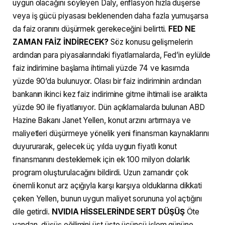
uygun olacağını söyleyen Daly, enflasyon hızla düşerse
veya iş gücü piyasası beklenenden daha fazla yumuşarsa
da faiz oranını düşürmek gerekeceğini belirtti.
FED NE
ZAMAN FAİZ İNDİRECEK?
Söz konusu gelişmelerin
ardından para piyasalarındaki fiyatlamalarda, Fed’in eylülde
faiz indirimine başlama ihtimali yüzde 74 ve kasımda
yüzde 90’da bulunuyor. Olası bir faiz indiriminin ardından
bankanın ikinci kez faiz indirimine gitme ihtimali ise aralıkta
yüzde 90 ile fiyatlanıyor. Dün açıklamalarda bulunan ABD
Hazine Bakanı Janet Yellen, konut arzını artırmaya ve
maliyetleri düşürmeye yönelik yeni finansman kaynaklarını
duyururarak, gelecek üç yılda uygun fiyatlı konut
finansmanını desteklemek için ek 100 milyon dolarlık
program oluşturulacağını bildirdi. Uzun zamandır çok
önemli konut arz açığıyla karşı karşıya olduklarına dikkati
çeken Yellen, bunun uygun maliyet sorununa yol açtığını
dile getirdi.
NVIDIA HİSSELERİNDE SERT DÜŞÜŞ
Öte
yandan, düşüş eğilimini üst üste üçüncü işlem gününe