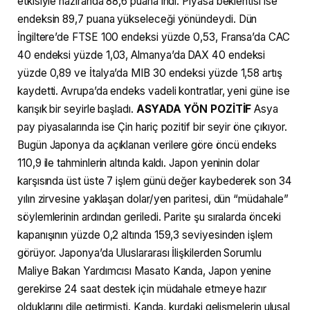
etkisiyle haziranda 88,6 puana indi. Piyasa beklentisi ise
endeksin 89,7 puana yükseleceği yönündeydi. Dün
İngiltere’de FTSE 100 endeksi yüzde 0,53, Fransa’da CAC
40 endeksi yüzde 1,03, Almanya’da DAX 40 endeksi
yüzde 0,89 ve İtalya’da MIB 30 endeksi yüzde 1,58 artış
kaydetti. Avrupa’da endeks vadeli kontratlar, yeni güne ise
karışık bir seyirle başladı.
ASYADA YÖN POZİTİF
Asya
pay piyasalarında ise Çin hariç pozitif bir seyir öne çıkıyor.
Bugün Japonya da açıklanan verilere göre öncü endeks
110,9 ile tahminlerin altında kaldı. Japon yeninin dolar
karşısında üst üste 7 işlem günü değer kaybederek son 34
yılın zirvesine yaklaşan dolar/yen paritesi, dün “müdahale”
söylemlerinin ardından geriledi. Parite şu sıralarda önceki
kapanışının yüzde 0,2 altında 159,3 seviyesinden işlem
görüyor. Japonya’da Uluslararası İlişkilerden Sorumlu
Maliye Bakan Yardımcısı Masato Kanda, Japon yenine
gerekirse 24 saat destek için müdahale etmeye hazır
olduklarını dile getirmişti. Kanda, kurdaki gelişmelerin ulusal