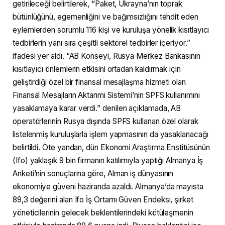
getirileceği belirtilerek, “Paket, Ukrayna’nın toprak
bütünlüğünü, egemenliğini ve bağımsızlığını tehdit eden
eylemlerden sorumlu 116 kişi ve kuruluşa yönelik kısıtlayıcı
tedbirlerin yanı sıra çeşitli sektörel tedbirler içeriyor.”
ifadesi yer aldı. “AB Konseyi, Rusya Merkez Bankasının
kısıtlayıcı önlemlerin etkisini ortadan kaldırmak için
geliştirdiği özel bir finansal mesajlaşma hizmeti olan
Finansal Mesajların Aktarımı Sistemi’nin SPFS kullanımını
yasaklamaya karar verdi.” denilen açıklamada, AB
operatörlerinin Rusya dışında SPFS kullanan özel olarak
listelenmiş kuruluşlarla işlem yapmasının da yasaklanacağı
belirtildi. Öte yandan, dün Ekonomi Araştırma Enstitüsünün
(Ifo) yaklaşık 9 bin firmanın katılımıyla yaptığı Almanya İş
Anketi’nin sonuçlarına göre, Alman iş dünyasının
ekonomiye güveni haziranda azaldı. Almanya’da mayısta
89,3 değerini alan Ifo İş Ortamı Güven Endeksi, şirket
yöneticilerinin gelecek beklentilerindeki kötüleşmenin