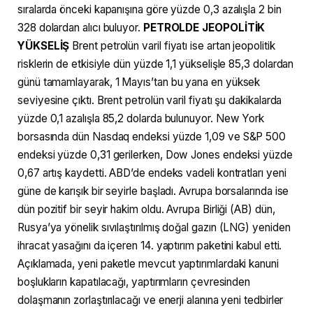
sıralarda önceki kapanışına göre yüzde 0,3 azalışla 2 bin
328 dolardan alıcı buluyor.
PETROLDE JEOPOLİTİK
YÜKSELİŞ
Brent petrolün varil fiyatı ise artan jeopolitik
risklerin de etkisiyle dün yüzde 1,1 yükselişle 85,3 dolardan
günü tamamlayarak, 1 Mayıs’tan bu yana en yüksek
seviyesine çıktı. Brent petrolün varil fiyatı şu dakikalarda
yüzde 0,1 azalışla 85,2 dolarda bulunuyor. New York
borsasında dün Nasdaq endeksi yüzde 1,09 ve S&P 500
endeksi yüzde 0,31 gerilerken, Dow Jones endeksi yüzde
0,67 artış kaydetti. ABD’de endeks vadeli kontratları yeni
güne de karışık bir seyirle başladı. Avrupa borsalarında ise
dün pozitif bir seyir hakim oldu. Avrupa Birliği (AB) dün,
Rusya’ya yönelik sıvılaştırılmış doğal gazın (LNG) yeniden
ihracat yasağını da içeren 14. yaptırım paketini kabul etti.
Açıklamada, yeni paketle mevcut yaptırımlardaki kanuni
boşlukların kapatılacağı, yaptırımların çevresinden
dolaşmanın zorlaştırılacağı ve enerji alanına yeni tedbirler