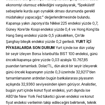
ekonomiyi olumsuz etkilediğini vurgulayarak, “Spekülatif
sebeplerle kurda aşırı oynaklık olması durumunda gerekli
müdahaleyi yapacağız.” değerlendirmesinde bulundu.
Kapanışa yakın Japonya’da Nikkei 225 endeksi yüzde 0,7,
Güney Kore’de Kospi endeksi yüzde 0,4 ve Hong Kong’da
Hang Seng endeksi yüzde 0,5 yükselirken, Çin’de
Şanghay bileşik endeksi yüzde 0,2 geriledi.
YURT İÇİ
PİYASALARDA SON DURUM
Yurt içinde ise dün yatay
bir seyir izleyen Borsa İstanbul’da BIST 100 endeksi, günü
önceki kapanışa göre yüzde 0,03 azalışla 10.767,85
puandan tamamladı. Dolar/TL, dün alıcılı bir seyir izleyerek
günü önceki kapanışının yüzde 0,3 üzerinde 32,9217’den
tamamlamasının ardından bugün bankalararası piyasanın
açılışında 32,9360 seviyesinden işlem görüyor. Analistler,
bugün yurt içinde konut fiyat endeksi, yurt dışında ise
ABD’de New York Fed tüketici güven endeksi ve konut
fiyat endeksi verilerinin takip edileceğini belirterek, teknik