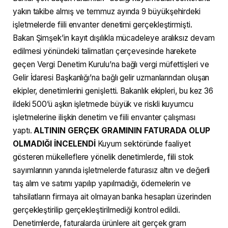
yakın takibe almış ve temmuz ayında 9 büyükşehirdeki
işletmelerde fiili envanter denetimi gerçekleştirmişti.
Bakan Şimşek’in kayıt dışılıkla mücadeleye aralıksız devam
edilmesi yönündeki talimatları çerçevesinde harekete
geçen Vergi Denetim Kurulu’na bağlı vergi müfettişleri ve
Gelir İdaresi Başkanlığı’na bağlı gelir uzmanlarından oluşan
ekipler, denetimlerini genişletti. Bakanlık ekipleri, bu kez 36
ildeki 500’ü aşkın işletmede büyük ve riskli kuyumcu
işletmelerine ilişkin denetim ve fiili envanter çalışması
yaptı.
ALTININ GERÇEK GRAMININ FATURADA OLUP
OLMADIĞI İNCELENDİ
Kuyum sektöründe faaliyet
gösteren mükelleflere yönelik denetimlerde, fiili stok
sayımlarının yanında işletmelerde faturasız altın ve değerli
taş alım ve satımı yapılıp yapılmadığı, ödemelerin ve
tahsilatların firmaya ait olmayan banka hesapları üzerinden
gerçekleştirilip gerçekleştirilmediği kontrol edildi.
Denetimlerde, faturalarda ürünlere ait gerçek gram