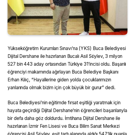
Yükseköğretim Kurumları Sınavı’na (YKS) Buca Belediyesi
Dijital Dershane ile hazırlanan Bucalı Asil Söylev, 3 milyon
527 bin 443 aday ortasından Türkiye 31’incisi oldu. Başarılı
öğrenciyi makamında ağırlayan Buca Belediye Başkanı
Erhan Kılıç, “Hayallerine giden yolda çocuklarımızın
yanlarında olmak bizim için çok büyük bir gurur” dedi.
Buca Belediyesi’nin eğitimde fırsat eşitliği yaratmak için
hayata geçirdiği Dijital Dershane’nin öğrencileri başarılarıyla
bir defa daha göz doldurdu. İmtihana Dijital Dershane ile
hazırlanan İzmir Fen Lisesi ve Buca Bilim Sanat Merkezi
öğrencisi Asil Söylev, eşit tartı alanında aldığı 547’lik puanla