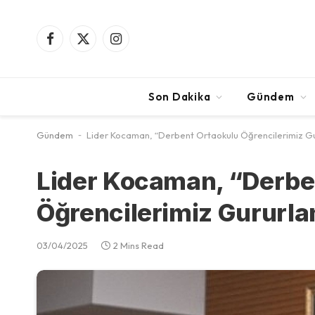
Facebook
X
Instagram
(Twitter)
Son Dakika
Gündem
Gündem
-
Lider Kocaman, “Derbent Ortaokulu Öğrencilerimiz Gu
Lider Kocaman, “Derbe
Öğrencilerimiz Gururla
03/04/2025
2 Mins Read