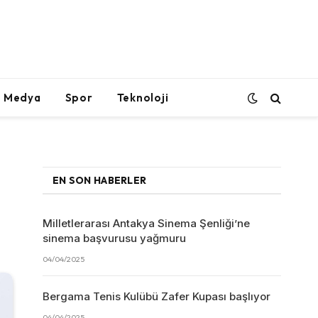
l Medya
Spor
Teknoloji
EN SON HABERLER
Milletlerarası Antakya Sinema Şenliği’ne
sinema başvurusu yağmuru
04/04/2025
Bergama Tenis Kulübü Zafer Kupası başlıyor
04/04/2025