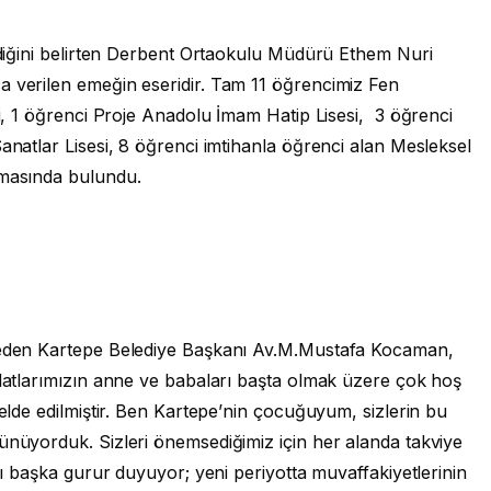
ildiğini belirten Derbent Ortaokulu Müdürü Ethem Nuri
a verilen emeğin eseridir. Tam 11 öğrencimiz Fen
si, 1 öğrenci Proje Anadolu İmam Hatip Lisesi, 3 öğrenci
Sanatlar Lisesi, 8 öğrenci imtihanla öğrenci alan Mesleksel
amasında bulundu.
k eden Kartepe Belediye Başkanı Av.M.Mustafa Kocaman,
vlatlarımızın anne ve babaları başta olmak üzere çok hoş
 elde edilmiştir. Ben Kartepe’nin çocuğuyum, sizlerin bu
ünüyorduk. Sizleri önemsediğimiz için her alanda takviye
klı başka gurur duyuyor; yeni periyotta muvaffakiyetlerinin