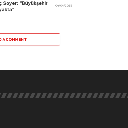
ç Soyer: “Büyükşehir
04/04/2025
yakta”
D A COMMENT