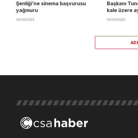
Şenliği’ne sinema başvurusu
Başkanı Tun
yağmuru
kale üzere a
04/04/2025
04/04/2025
AD