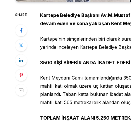
Kartepe Belediye Başkanı Av.M.Mustaf
SHARE
devam eden ve sona yaklaşan Kent Meyda
Kartepe’nin simgelerinden biri olarak sür
yerinde inceleyen Kartepe Belediye Başkan
3500 KİŞİ BİREBİR ANDA İBADET EDEB
Kent Meydanı Camii tamamlandığında 3500 k
mahfil katı olmak üzere üç kattan oluşac
planlandı. Taban katta bulunan ibadet al
mahfil katı 565 metrekarelik alandan oluş
TOPLAM İNŞAAT ALANI 5.250 METRE