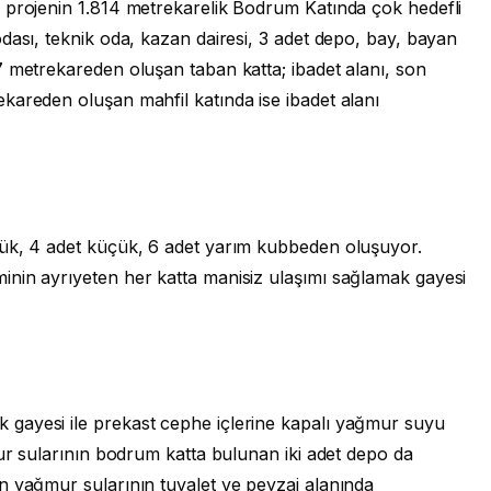
 projenin 1.814 metrekarelik Bodrum Katında çok hedefli
dası, teknik oda, kazan dairesi, 3 adet depo, bay, bayan
7 metrekareden oluşan taban katta; ibadet alanı, son
kareden oluşan mahfil katında ise ibadet alanı
yük, 4 adet küçük, 6 adet yarım kubbeden oluşuyor.
nin ayrıyeten her katta manisiz ulaşımı sağlamak gayesi
gayesi ile prekast cephe içlerine kapalı yağmur suyu
mur sularının bodrum katta bulunan iki adet depo da
n yağmur sularının tuvalet ve peyzaj alanında