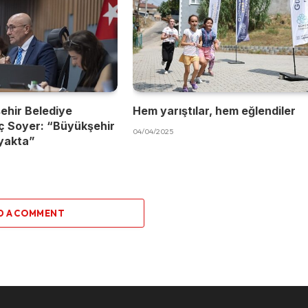
ehir Belediye
Hem yarıştılar, hem eğlendiler
ç Soyer: “Büyükşehir
04/04/2025
yakta”
D A COMMENT