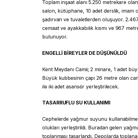
Toplam inşaat alanı 5.250 metrekare olan
salon, kütüphane, 10 adet derslik, imam o
şadırvan ve tuvaletlerden oluşuyor. 2.46
cemaat ve ayakkabılık kısmı ve 967 metre
bulunuyor.
ENGELLİ BİREYLER DE DÜŞÜNÜLDÜ
Kent Meydanı Camii; 2 minare, 1 adet bü
Büyük kubbesinin çapı 26 metre olan cami
ile iki adet asansör yerleştirilecek.
TASARRUFLU SU KULLANIMI
Cephelerde yağmur suyunu kullanabilmek 
olukları yerleştirildi. Buradan gelen yağ
toplanması tasarlandı. Depolarda toplana