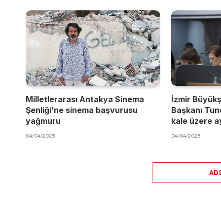
Milletlerarası Antakya Sinema
İzmir Büyükş
Şenliği’ne sinema başvurusu
Başkanı Tun
yağmuru
kale üzere a
04/04/2025
04/04/2025
AD