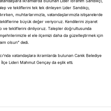
atandaşlara ikramlarda bulunan Lider İbrahim Sandıkçı,
lep ve tekliflerini tek tek dinleyen Lider Sandıkçı,
rırken, muhtarlarımızla, vatandaşlarımızla istişarelerde
ekliflerine büyük değer veriyoruz. Kendilerini ziyaret
ep ve tekliflerini dinliyoruz. Talepler doğrultusunda
ehrilerimizle el ele ilçemizi daha da güzelleştirmek için
daim olsun” dedi.
cı’nda vatandaşlara ikramlarda bulunan Canik Belediye
 İlçe Lideri Mahmut Gençay da eşlik etti.