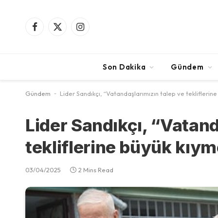
Facebook
X
Instagram
(Twitter)
Son Dakika
Gündem
Gündem
-
Lider Sandıkçı, “Vatandaşlarımızın talep ve tekliflerin
Lider Sandıkçı, “Vatand
tekliflerine büyük kıym
03/04/2025
2 Mins Read