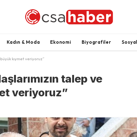
Kadın & Moda
Ekonomi
Biyografiler
Sosya
e büyük kıymet veriyoruz”
aşlarımızın talep ve
et veriyoruz”