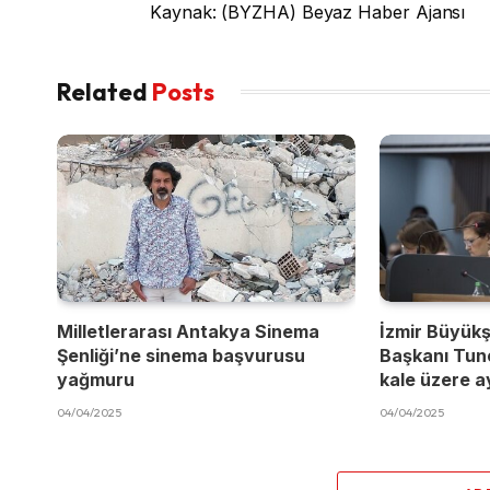
Kaynak: (BYZHA) Beyaz Haber Ajansı
Related
Posts
Milletlerarası Antakya Sinema
İzmir Büyükş
Şenliği’ne sinema başvurusu
Başkanı Tun
yağmuru
kale üzere a
04/04/2025
04/04/2025