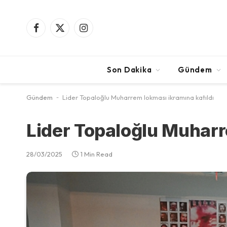
Facebook
X
Instagram
(Twitter)
Son Dakika
Gündem
Gündem
-
Lider Topaloğlu Muharrem lokması ikramına katıldı
Lider Topaloğlu Muharr
28/03/2025
1 Min Read