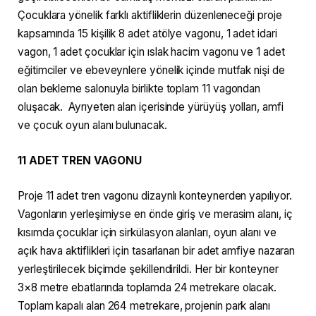
Çocuklara yönelik farklı aktifliklerin düzenleneceği proje
kapsamında 15 kişilik 8 adet atölye vagonu, 1 adet idari
vagon, 1 adet çocuklar için ıslak hacim vagonu ve 1 adet
eğitimciler ve ebeveynlere yönelik içinde mutfak nişi de
olan bekleme salonuyla birlikte toplam 11 vagondan
oluşacak. Ayrıyeten alan içerisinde yürüyüş yolları, amfi
ve çocuk oyun alanı bulunacak.
11 ADET TREN VAGONU
Proje 11 adet tren vagonu dizaynlı konteynerden yapılıyor.
Vagonların yerleşimiyse en önde giriş ve merasim alanı, iç
kısımda çocuklar için sirkülasyon alanları, oyun alanı ve
açık hava aktiflikleri için tasarlanan bir adet amfiye nazaran
yerleştirilecek biçimde şekillendirildi. Her bir konteyner
3×8 metre ebatlarında toplamda 24 metrekare olacak.
Toplam kapalı alan 264 metrekare, projenin park alanı