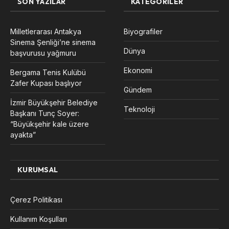
SON YAZILAR
KATEGORILER
Milletlerarası Antakya
Biyografiler
Sinema Şenliği’ne sinema
Dünya
başvurusu yağmuru
Ekonomi
Bergama Tenis Kulübü
Zafer Kupası başlıyor
Gündem
İzmir Büyükşehir Belediye
Teknoloji
Başkanı Tunç Soyer:
“Büyükşehir kale üzere
ayakta”
KURUMSAL
Çerez Politikası
Kullanım Koşulları