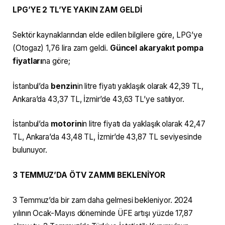
LPG’YE 2 TL’YE YAKIN ZAM GELDİ
Sektör kaynaklarından elde edilen bilgilere göre, LPG’ye
(Otogaz) 1,76 lira zam geldi.
Güncel akaryakıt pompa
fiyatları
na göre;
İstanbul’da
benzin
in litre fiyatı yaklaşık olarak 42,39 TL,
Ankara’da 43,37 TL, İzmir’de 43,63 TL’ye satılıyor.
İstanbul’da
motorin
in litre fiyatı da yaklaşık olarak 42,47
TL, Ankara’da 43,48 TL, İzmir’de 43,87 TL seviyesinde
bulunuyor.
3 TEMMUZ’DA ÖTV ZAMMI BEKLENİYOR
3 Temmuz’da bir zam daha gelmesi bekleniyor. 2024
yılının Ocak-Mayıs döneminde ÜFE artışı yüzde 17,87