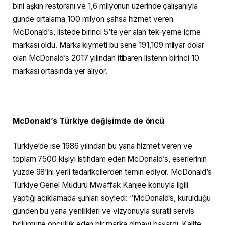
bini aşkın restoranı ve 1,6 milyonun üzerinde çalışanıyla
günde ortalama 100 milyon şahsa hizmet veren
McDonald’s, listede birinci 5’te yer alan tek-yeme içme
markası oldu. Marka kıymeti bu sene 191,109 milyar dolar
olan McDonald’s 2017 yılından itibaren listenin birinci 10
markası ortasında yer alıyor.
McDonald’s Türkiye değişimde de öncü
Türkiye’de ise 1986 yılından bu yana hizmet veren ve
toplam 7500 kişiyi istihdam eden McDonald’s, eserlerinin
yüzde 98’ini yerli tedarikçilerden temin ediyor. McDonald’s
Türkiye Genel Müdürü Mwaffak Kanjee konuyla ilgili
yaptığı açıklamada şunları söyledi: “McDonald’s, kurulduğu
günden bu yana yenilikleri ve vizyonuyla süratli servis
bölümüne öncülük eden bir marka olmayı başardı. Kalite,