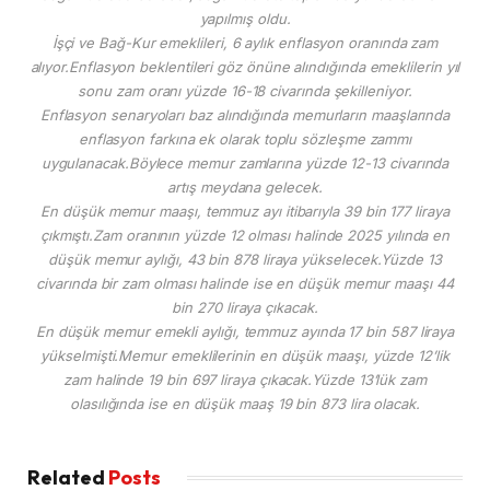
yapılmış oldu.
İşçi ve Bağ-Kur emeklileri, 6 aylık enflasyon oranında zam
alıyor.Enflasyon beklentileri göz önüne alındığında emeklilerin yıl
sonu zam oranı yüzde 16-18 civarında şekilleniyor.
Enflasyon senaryoları baz alındığında memurların maaşlarında
enflasyon farkına ek olarak toplu sözleşme zammı
uygulanacak.Böylece memur zamlarına yüzde 12-13 civarında
artış meydana gelecek.
En düşük memur maaşı, temmuz ayı itibarıyla 39 bin 177 liraya
çıkmıştı.Zam oranının yüzde 12 olması halinde 2025 yılında en
düşük memur aylığı, 43 bin 878 liraya yükselecek.Yüzde 13
civarında bir zam olması halinde ise en düşük memur maaşı 44
bin 270 liraya çıkacak.
En düşük memur emekli aylığı, temmuz ayında 17 bin 587 liraya
yükselmişti.Memur emeklilerinin en düşük maaşı, yüzde 12’lik
zam halinde 19 bin 697 liraya çıkacak.Yüzde 13’lük zam
olasılığında ise en düşük maaş 19 bin 873 lira olacak.
Related
Posts