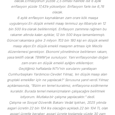
olacak.Enflasyonun yüzde 2,5 olması halinde ise 6 aylık
enflasyon yüzde 17,43’e yükseliyor. Enflasyon farkı ise 6,76
olacak.
6 aylık enflasyon kaynaklanan zam oranı kök maaşa
uygulanıyor.En düşük emekli maaşı temmuz ayı itibarıyla en 12
bin 500 lira olarak belirlenmişti. Enflasyon zammına rağmen bu
rakamın altında kalan aylıklar, 12 bin 500 liraya tamamlanmıştı.
Güncel rakamlara göre 3 milyon 703 bin 180 kişi en düşük emekli
maaşı alıyor.En düşük emekli maaşının artması için Meclis
düzenlemesi gerekiyor. Ekonomi yönetimince belirlenen rakam,
yasa teklifi olarak TBMM’ye sunuluyor. Yani enflasyondan doğan
zam oranı en düşük emekli aylığını etkilemiyor.
Geçtiğimiz haftalarda NTV’nin sorularını yanıtlayan
Cumhurbaşkanı Yardımcısı Cevdet Yılmaz, ‘en düşük maaşı alan
gruptaki emekliler için ne yapılacak?’ Sorusuna yanıt verdi.Yılmaz
açıklamasında, “Bizim en temel kuralımız, enflasyona ezdirmeme
kuralıdır. Burada temel mekanizmaların çalışacağını belirtmek
istiyorum. Mutlaka bir çalışma yapılacaktır.” dedi.
Çalışma ve Sosyal Güvenlik Bakanı Vedat Işıkhan, 2025 yılında
asgari ücretin 22 bin 104 lira olacağını açıkladı.22 bin 104 TL olan
asgari ücretle beraber, asgari ücrete toplamda yüzde 30 zam