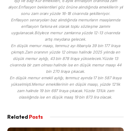
İşçi ve Bağ-Kur emeklileri, 6 aylık enflasyon oranında zam
alıyor.Enflasyon beklentileri göz önüne alındığında emeklilerin yıl
sonu zam oranı yüzde 16-18 civarında şekilleniyor.
Enflasyon senaryoları baz alındığında memurların maaşlarında
enflasyon farkına ek olarak toplu sözleşme zammı
uygulanacak.Böylece memur zamlarına yüzde 12-13 civarında
artış meydana gelecek.
En düşük memur maaşı, temmuz ayı itibarıyla 39 bin 177 liraya
çıkmıştı.Zam oranının yüzde 12 olması halinde 2025 yılında en
düşük memur aylığı, 43 bin 878 liraya yükselecek.Yüzde 13
civarında bir zam olması halinde ise en düşük memur maaşı 44
bin 270 liraya çıkacak.
En düşük memur emekli aylığı, temmuz ayında 17 bin 587 liraya
yükselmişti.Memur emeklilerinin en düşük maaşı, yüzde 12’lik
zam halinde 19 bin 697 liraya çıkacak.Yüzde 13’lük zam
olasılığında ise en düşük maaş 19 bin 873 lira olacak.
Related
Posts