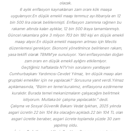
olacak.
6 aylık enflasyon kaynaklanan zam oranı kök maaşa
uygulanıyor.En düşük emekli maaşı temmuz ayı itibarıyla en 12
bin 500 lira olarak belirlenmişti. Enflasyon zammına rağmen bu
rakamın altında kalan aylıklar, 12 bin 500 liraya tamamlanmıştı.
Güncel rakamlara göre 3 milyon 703 bin 180 kişi en düşük emekli
maaşı alıyor.En düşük emekli maaşının artması için Meclis
düzenlemesi gerekiyor. Ekonomi yönetimince belirlenen rakam,
yasa teklifi olarak TBMM’ye sunuluyor. Yani enflasyondan doğan
zam oranı en düşük emekli aylığını etkilemiyor.
Geçtiğimiz haftalarda NTV’nin sorularını yanıtlayan
Cumhurbaşkanı Yardımcısı Cevdet Yılmaz, ‘en düşük maaşı alan
gruptaki emekliler için ne yapılacak?’ Sorusuna yanıt verdi.Yılmaz
açıklamasında, “Bizim en temel kuralımız, enflasyona ezdirmeme
kuralıdır. Burada temel mekanizmaların çalışacağını belirtmek
istiyorum. Mutlaka bir çalışma yapılacaktır.” dedi.
Çalışma ve Sosyal Güvenlik Bakanı Vedat Işıkhan, 2025 yılında
asgari ücretin 22 bin 104 lira olacağını açıkladı.22 bin 104 TL olan
asgari ücretle beraber, asgari ücrete toplamda yüzde 30 zam
yapılmış oldu.