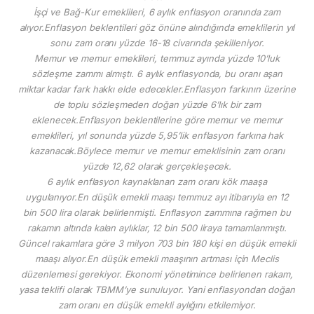
İşçi ve Bağ-Kur emeklileri, 6 aylık enflasyon oranında zam
alıyor.Enflasyon beklentileri göz önüne alındığında emeklilerin yıl
sonu zam oranı yüzde 16-18 civarında şekilleniyor.
Memur ve memur emeklileri, temmuz ayında yüzde 10’luk
sözleşme zammı almıştı. 6 aylık enflasyonda, bu oranı aşan
miktar kadar fark hakkı elde edecekler.Enflasyon farkının üzerine
de toplu sözleşmeden doğan yüzde 6’lık bir zam
eklenecek.Enflasyon beklentilerine göre memur ve memur
emeklileri, yıl sonunda yüzde 5,95’lik enflasyon farkına hak
kazanacak.Böylece memur ve memur emeklisinin zam oranı
yüzde 12,62 olarak gerçekleşecek.
6 aylık enflasyon kaynaklanan zam oranı kök maaşa
uygulanıyor.En düşük emekli maaşı temmuz ayı itibarıyla en 12
bin 500 lira olarak belirlenmişti. Enflasyon zammına rağmen bu
rakamın altında kalan aylıklar, 12 bin 500 liraya tamamlanmıştı.
Güncel rakamlara göre 3 milyon 703 bin 180 kişi en düşük emekli
maaşı alıyor.En düşük emekli maaşının artması için Meclis
düzenlemesi gerekiyor. Ekonomi yönetimince belirlenen rakam,
yasa teklifi olarak TBMM’ye sunuluyor. Yani enflasyondan doğan
zam oranı en düşük emekli aylığını etkilemiyor.