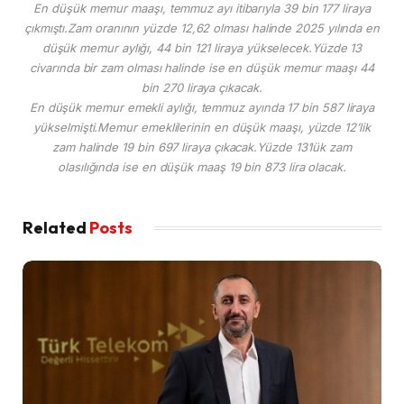
En düşük memur maaşı, temmuz ayı itibarıyla 39 bin 177 liraya
çıkmıştı.Zam oranının yüzde 12,62 olması halinde 2025 yılında en
düşük memur aylığı, 44 bin 121 liraya yükselecek.Yüzde 13
civarında bir zam olması halinde ise en düşük memur maaşı 44
bin 270 liraya çıkacak.
En düşük memur emekli aylığı, temmuz ayında 17 bin 587 liraya
yükselmişti.Memur emeklilerinin en düşük maaşı, yüzde 12’lik
zam halinde 19 bin 697 liraya çıkacak.Yüzde 13’lük zam
olasılığında ise en düşük maaş 19 bin 873 lira olacak.
Related
Posts