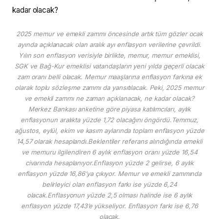
kadar olacak?
2025 memur ve emekli zammı öncesinde artık tüm gözler ocak
ayında açıklanacak olan aralık ayı enflasyon verilerine çevrildi.
Yılın son enflasyon verisiyle birlikte, memur, memur emeklisi,
SGK ve Bağ-Kur emeklisi vatandaşların yeni yılda geçerli olacak
zam oranı belli olacak. Memur maaşlarına enflasyon farkına ek
olarak toplu sözleşme zammı da yansıtılacak. Peki, 2025 memur
ve emekli zammı ne zaman açıklanacak, ne kadar olacak?
Merkez Bankası anketine göre piyasa katılımcıları, aylık
enflasyonun aralıkta yüzde 1,72 olacağını öngördü.Temmuz,
ağustos, eylül, ekim ve kasım aylarında toplam enflasyon yüzde
14,57 olarak hesaplandı.Beklentiler referans alındığında emekli
ve memuru ilgilendiren 6 aylık enflasyon oranı yüzde 16,54
civarında hesaplanıyor.Enflasyon yüzde 2 gelirse, 6 aylık
enflasyon yüzde 16,86’ya çıkıyor. Memur ve emekli zammında
belirleyici olan enflasyon farkı ise yüzde 6,24
olacak.Enflasyonun yüzde 2,5 olması halinde ise 6 aylık
enflasyon yüzde 17,43’e yükseliyor. Enflasyon farkı ise 6,76
olacak.