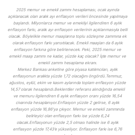
2025 memur ve emekli zammı hesaplaması, ocak ayında
açıklanacak olan aralık ayı enflasyon verileri öncesinde yapılmaya
başlandı. Milyonlarca memur ve emekliyi ilgilendiren 6 aylık
enflasyon farkı, aralık ayı enflasyon verilerinin açıklanmasıyla belli
olacak. Böylelikle memur maaşlarına toplu sözleşme zammına ek
olarak enflasyon farkı yansıtılacak. Emekli maaşları da 6 aylık
enflasyon farkına göre belirlenecek. Peki, 2025 memur ve
emekli maaşı zammı ne kadar, yüzde kaç olacak? İşte memur ve
emekli zammı hesaplama ekranı.
Merkez Bankası anketine göre piyasa katılımcıları, aylık
enflasyonun aralıkta yüzde 1,72 olacağını öngördü.Temmuz,
ağustos, eylül, ekim ve kasım aylarında toplam enflasyon yüzde
14,57 olarak hesaplandı.Beklentiler referans alındığında emekli
ve memuru ilgilendiren 6 aylık enflasyon oranı yüzde 16,54
civarında hesaplanıyor.Enflasyon yüzde 2 gelirse, 6 aylık
enflasyon yüzde 16,86’ya çıkıyor. Memur ve emekli zammında
belirleyici olan enflasyon farkı ise yüzde 6,24
olacak.Enflasyonun yüzde 2,5 olması halinde ise 6 aylık
enflasyon yüzde 17,43’e yükseliyor. Enflasyon farkı ise 6,76