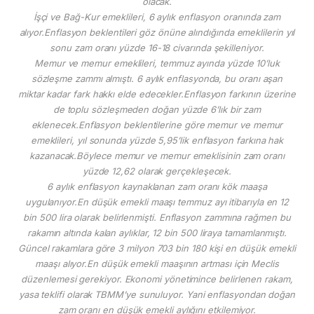
olacak.
İşçi ve Bağ-Kur emeklileri, 6 aylık enflasyon oranında zam
alıyor.Enflasyon beklentileri göz önüne alındığında emeklilerin yıl
sonu zam oranı yüzde 16-18 civarında şekilleniyor.
Memur ve memur emeklileri, temmuz ayında yüzde 10’luk
sözleşme zammı almıştı. 6 aylık enflasyonda, bu oranı aşan
miktar kadar fark hakkı elde edecekler.Enflasyon farkının üzerine
de toplu sözleşmeden doğan yüzde 6’lık bir zam
eklenecek.Enflasyon beklentilerine göre memur ve memur
emeklileri, yıl sonunda yüzde 5,95’lik enflasyon farkına hak
kazanacak.Böylece memur ve memur emeklisinin zam oranı
yüzde 12,62 olarak gerçekleşecek.
6 aylık enflasyon kaynaklanan zam oranı kök maaşa
uygulanıyor.En düşük emekli maaşı temmuz ayı itibarıyla en 12
bin 500 lira olarak belirlenmişti. Enflasyon zammına rağmen bu
rakamın altında kalan aylıklar, 12 bin 500 liraya tamamlanmıştı.
Güncel rakamlara göre 3 milyon 703 bin 180 kişi en düşük emekli
maaşı alıyor.En düşük emekli maaşının artması için Meclis
düzenlemesi gerekiyor. Ekonomi yönetimince belirlenen rakam,
yasa teklifi olarak TBMM’ye sunuluyor. Yani enflasyondan doğan
zam oranı en düşük emekli aylığını etkilemiyor.