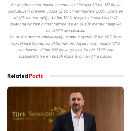
En düşük memur maaşı, temmuz ayı itibarıyla 39 bin 177 liraya
çıkmıştı.Zam oranının yüzde 12,62 olması halinde 2025 yılında en
düşük memur aylığı, 44 bin 121 liraya yükselecek.Yüzde 13
civarında bir zam olması halinde ise en düşük memur maaşı 44
bin 270 liraya çıkacak.
En düşük memur emekli aylığı, temmuz ayında 17 bin 587 liraya
yükselmişti.Memur emeklilerinin en düşük maaşı, yüzde 12’lik
zam halinde 19 bin 697 liraya çıkacak.Yüzde 13’lük zam
olasılığında ise en düşük maaş 19 bin 873 lira olacak.
Related
Posts