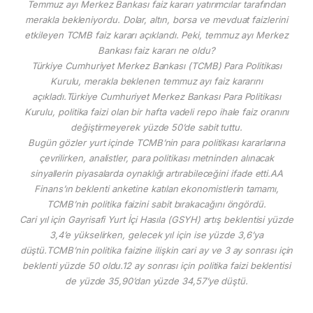
Temmuz ayı Merkez Bankası faiz kararı yatırımcılar tarafından
merakla bekleniyordu. Dolar, altın, borsa ve mevduat faizlerini
etkileyen TCMB faiz kararı açıklandı. Peki, temmuz ayı Merkez
Bankası faiz kararı ne oldu?
Türkiye Cumhuriyet Merkez Bankası (TCMB) Para Politikası
Kurulu, merakla beklenen temmuz ayı faiz kararını
açıkladı.Türkiye Cumhuriyet Merkez Bankası Para Politikası
Kurulu, politika faizi olan bir hafta vadeli repo ihale faiz oranını
değiştirmeyerek yüzde 50’de sabit tuttu.
Bugün gözler yurt içinde TCMB’nin para politikası kararlarına
çevrilirken, analistler, para politikası metninden alınacak
sinyallerin piyasalarda oynaklığı artırabileceğini ifade etti.AA
Finans’ın beklenti anketine katılan ekonomistlerin tamamı,
TCMB’nin politika faizini sabit bırakacağını öngördü.
Cari yıl için Gayrisafi Yurt İçi Hasıla (GSYH) artış beklentisi yüzde
3,4’e yükselirken, gelecek yıl için ise yüzde 3,6’ya
düştü.TCMB’nin politika faizine ilişkin cari ay ve 3 ay sonrası için
beklenti yüzde 50 oldu.12 ay sonrası için politika faizi beklentisi
de yüzde 35,90’dan yüzde 34,57’ye düştü.