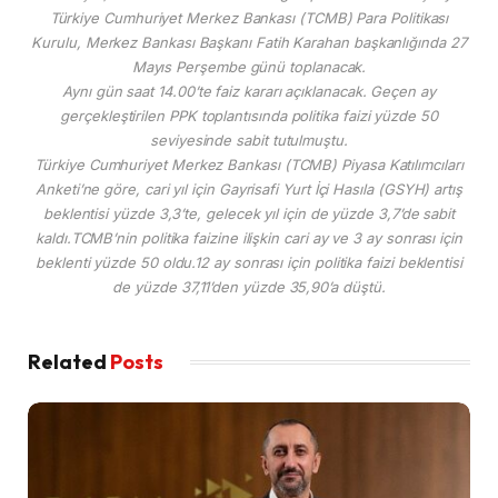
Türkiye Cumhuriyet Merkez Bankası (TCMB) Para Politikası
Kurulu, Merkez Bankası Başkanı Fatih Karahan başkanlığında 27
Mayıs Perşembe günü toplanacak.
Aynı gün saat 14.00’te faiz kararı açıklanacak. Geçen ay
gerçekleştirilen PPK toplantısında politika faizi yüzde 50
seviyesinde sabit tutulmuştu.
Türkiye Cumhuriyet Merkez Bankası (TCMB) Piyasa Katılımcıları
Anketi’ne göre, cari yıl için Gayrisafi Yurt İçi Hasıla (GSYH) artış
beklentisi yüzde 3,3’te, gelecek yıl için de yüzde 3,7’de sabit
kaldı.TCMB’nin politika faizine ilişkin cari ay ve 3 ay sonrası için
beklenti yüzde 50 oldu.12 ay sonrası için politika faizi beklentisi
de yüzde 37,11’den yüzde 35,90’a düştü.
Related
Posts