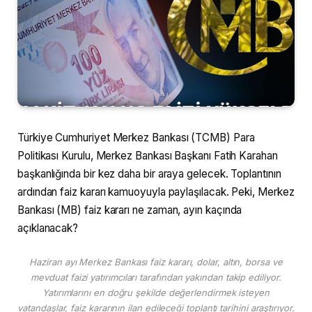
Türkiye Cumhuriyet Merkez Bankası (TCMB) Para
Politikası Kurulu, Merkez Bankası Başkanı Fatih Karahan
başkanlığında bir kez daha bir araya gelecek. Toplantının
ardından faiz kararı kamuoyuyla paylaşılacak. Peki, Merkez
Bankası (MB) faiz kararı ne zaman, ayın kaçında
açıklanacak?
Haziran ayı Merkez Bankası faiz kararı, dolar, altın, borsa ve
mevduat faizi yatırımcıları tarafından yakından takip ediliyor.
Yatırımlarını en doğru şekilde değerlendirmek isteyen
vatandaşlar, faiz kararının ilan edileceği toplantı tarihini araştırıyor.