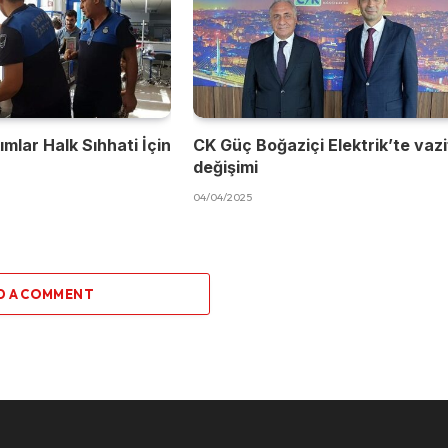
mlar Halk Sıhhati İçin
CK Güç Boğaziçi Elektrik’te vaz
değişimi
04/04/2025
D A COMMENT