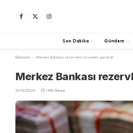
Facebook
X
Instagram
(Twitter)
Son Dakika
Gündem
Ekonomi
-
Merkez Bankası rezervleri zirveden geriledi
Merkez Bankası rezervle
26/12/2024
1 Min Read