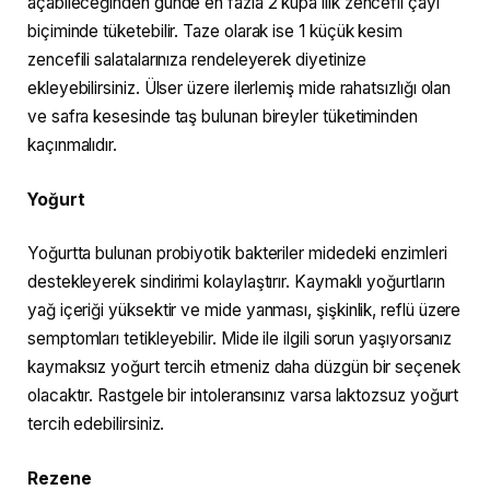
açabileceğinden günde en fazla 2 kupa ılık zencefil çayı
biçiminde tüketebilir. Taze olarak ise 1 küçük kesim
zencefili salatalarınıza rendeleyerek diyetinize
ekleyebilirsiniz. Ülser üzere ilerlemiş mide rahatsızlığı olan
ve safra kesesinde taş bulunan bireyler tüketiminden
kaçınmalıdır.
Yoğurt
Yoğurtta bulunan probiyotik bakteriler midedeki enzimleri
destekleyerek sindirimi kolaylaştırır. Kaymaklı yoğurtların
yağ içeriği yüksektir ve mide yanması, şişkinlik, reflü üzere
semptomları tetikleyebilir. Mide ile ilgili sorun yaşıyorsanız
kaymaksız yoğurt tercih etmeniz daha düzgün bir seçenek
olacaktır. Rastgele bir intoleransınız varsa laktozsuz yoğurt
tercih edebilirsiniz.
Rezene