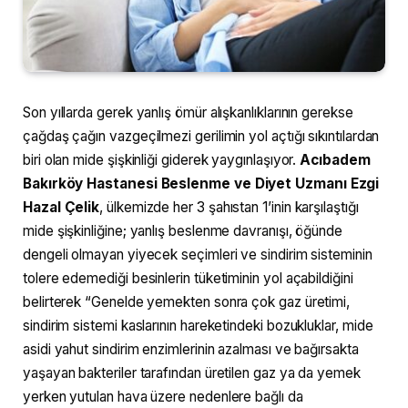
Son yıllarda gerek yanlış ömür alışkanlıklarının gerekse
çağdaş çağın vazgeçilmezi gerilimin yol açtığı sıkıntılardan
biri olan mide şişkinliği giderek yaygınlaşıyor.
Acıbadem
Bakırköy Hastanesi Beslenme ve Diyet Uzmanı Ezgi
Hazal Çelik
,
ülkemizde her 3 şahıstan 1’inin karşılaştığı
mide şişkinliğine; yanlış beslenme davranışı, öğünde
dengeli olmayan yiyecek seçimleri ve sindirim sisteminin
tolere edemediği besinlerin tüketiminin yol açabildiğini
belirterek “Genelde yemekten sonra çok gaz üretimi,
sindirim sistemi kaslarının hareketindeki bozukluklar, mide
asidi yahut sindirim enzimlerinin azalması ve bağırsakta
yaşayan bakteriler tarafından üretilen gaz ya da yemek
yerken yutulan hava üzere nedenlere bağlı da