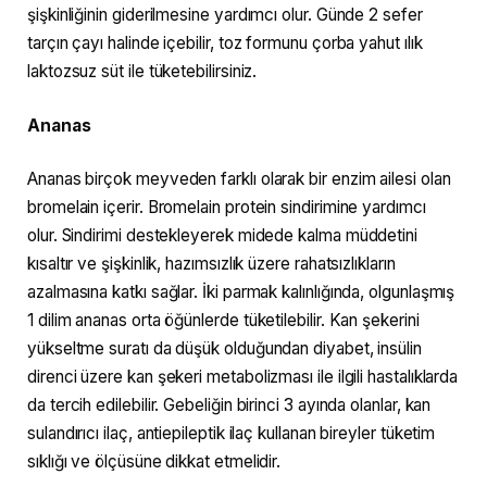
şişkinliğinin giderilmesine yardımcı olur. Günde 2 sefer
tarçın çayı halinde içebilir, toz formunu çorba yahut ılık
laktozsuz süt ile tüketebilirsiniz.
Ananas
Ananas birçok meyveden farklı olarak bir enzim ailesi olan
bromelain içerir. Bromelain protein sindirimine yardımcı
olur. Sindirimi destekleyerek midede kalma müddetini
kısaltır ve şişkinlik, hazımsızlık üzere rahatsızlıkların
azalmasına katkı sağlar. İki parmak kalınlığında, olgunlaşmış
1 dilim ananas orta öğünlerde tüketilebilir. Kan şekerini
yükseltme suratı da düşük olduğundan diyabet, insülin
direnci üzere kan şekeri metabolizması ile ilgili hastalıklarda
da tercih edilebilir. Gebeliğin birinci 3 ayında olanlar, kan
sulandırıcı ilaç, antiepileptik ilaç kullanan bireyler tüketim
sıklığı ve ölçüsüne dikkat etmelidir.