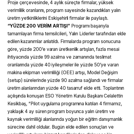
Proje çerçevesinde, 4 aylık süreçte firmalar, yüksek
verimlilik oranlarını, program sayesinde kazandıkları yalın
üretim yetkinliklerini Eskişehirli firmalar ile paylaştı.
“YÜZDE 200 VERİM ARTIŞI”
Programı başarıyla
tamamlayan firma temsilcileri, Yalın Liderler tarafından elde
edilen kazanımlar anlatıldı. Firmalarda program sonucuna
göre, yüzde 200’e varan üretkenlik artışları, fazla mesai
ihtiyacında yüzde 99 azalma ve zamanında teslimat
oranlarında yüzde 40 iyileşmeler ile yüzde 50’ye varan
makina ekipman verimliliği (OEE) artışı, Model Değişim
(setup) sürelerinde yüzde 90 azalma sağlandı ve firmalar
üretim alanlarından yüzde 40 tasarruf elde etti. Toplantının
açılışında konuşan ESO Yönetim Kurulu Başkanı Celalettin
Kesikbaş, “Pilot uygulama programına katılan 4 firmamız,
yaklaşık 4 ay süren program boyunca yalın üretim ve
kaynak verimliliği alanlarında yoğun bir eğitim danışmanlık
sürecine dahil oldular. Bugün elde edilen sonuçları ve