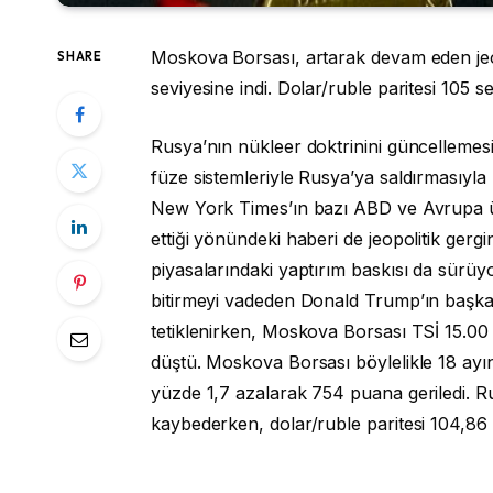
Moskova Borsası, artarak devam eden jeop
SHARE
seviyesine indi. Dolar/ruble paritesi 105 se
Rusya’nın nükleer doktrinini güncellemes
füze sistemleriyle Rusya’ya saldırmasıyl
New York Times’ın bazı ABD ve Avrupa ülk
ettiği yönündeki haberi de jeopolitik gerg
piyasalarındaki yaptırım baskısı da sürü
bitirmeyi vadeden Donald Trump’ın başka
tetiklenirken, Moskova Borsası TSİ 15.00
düştü. Moskova Borsası böylelikle 18 ayın
yüzde 1,7 azalarak 754 puana geriledi. Ru
kaybederken, dolar/ruble paritesi 104,86 