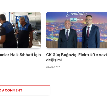
mlar Halk Sıhhati İçin
CK Güç Boğaziçi Elektrik’te vaz
değişimi
04/04/2025
D A COMMENT