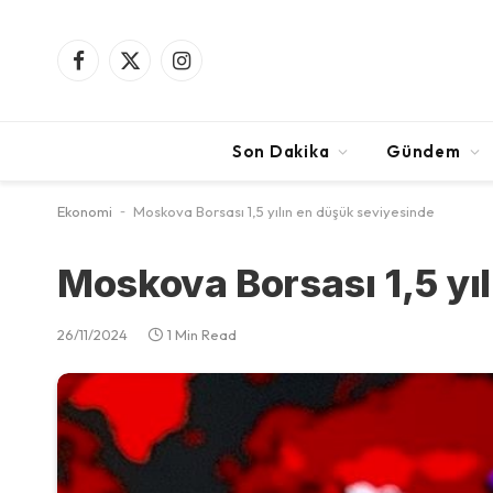
Facebook
X
Instagram
(Twitter)
Son Dakika
Gündem
Ekonomi
-
Moskova Borsası 1,5 yılın en düşük seviyesinde
Moskova Borsası 1,5 yı
26/11/2024
1 Min Read