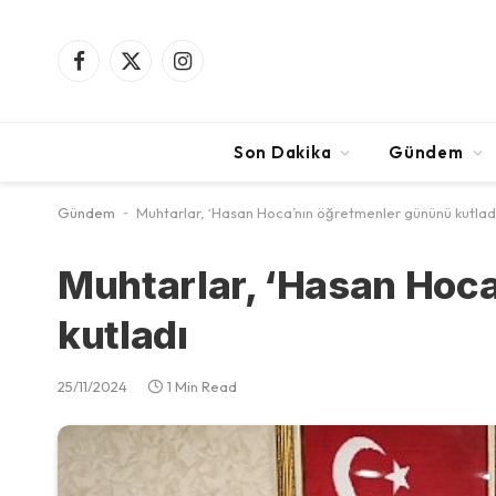
Facebook
X
Instagram
(Twitter)
Son Dakika
Gündem
Gündem
-
Muhtarlar, ‘Hasan Hoca’nın öğretmenler gününü kutlad
Muhtarlar, ‘Hasan Hoc
kutladı
25/11/2024
1 Min Read