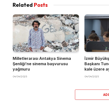
Related
Posts
Milletlerarası Antakya Sinema
İzmir Büyükş
Şenliği’ne sinema başvurusu
Başkanı Tun
yağmuru
kale üzere a
04/04/2025
04/04/2025
AD