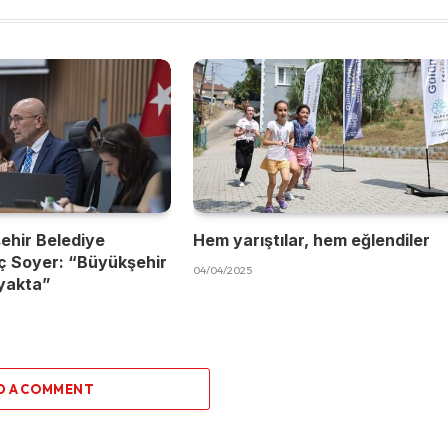
ehir Belediye
Hem yarıştılar, hem eğlendiler
ç Soyer: “Büyükşehir
04/04/2025
yakta”
D A COMMENT