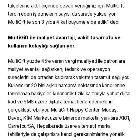
taleplerine aktif biçimde cevap verdiğimiz için MultiGift
tercih eden işletmelerin sayısı da süratle yükseliyor.
MultiGift’te son 3 yılda 4 kat büyüme elde ettik” dedi.
MultiGift ile maliyet avantajı, vakit tasarrufu ve
kullanım kolaylığı sağlanıyor
MultiGift yüzde 45’e varan vergi muafiyeti ile patronlara
maliyet avantajı sağlarken, tedarik ve operasyon
süreçlerini de ortadan kaldırarak vakitten tasarruf sağlıyor.
Kullanıcılar 20 bini aşkın harcama noktasında kendilerine
tanımlanan bakiyeleri kullanarak fiziki kartlarıyla yahut dijital
kod ve SMS üzere dijital alternatiflerle ödemelerini
gerçekleştirebiliyor. MultiGift Happy Center, Mopaş,
Davet, KİM Market üzere binlerce marketin yanı sıra A101,
CarrefourSA, Hepsiburada üzere alternatif marka
tahlilleriyle de çalışanlara kendi gereksinimlerine yönelik