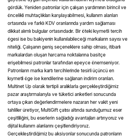
gördük. Yeniden patronlar için çalışan yardımının birincil ve
öncelikli muhtaçlıkları karşılayabilmesi, kullanım alanları
ortasında ve farklı KDV oranlarında yardım sağlaması
dikkat alımlı bulgular ortasındadır. Bir öteki kıymetli tercih
ögesi ise bu bakiyenin kullanılabileceği markaların sayısı ve
niteliği. Çalışanın geniş seçeneklere sahip olması, itibarlı
markalardan oluşan harcama noktalarına basitçe
erişebilmesi patronlar tarafından epeyce önemseniyor.
Patronların marka kartı tercihlerinde tesirli üçüncü en
kıymetli öge ise kendilerine sağlanan indirim oranları.
Multinet Up olarak tertipli aralıklarla gerçekleştirdiğimiz
pazar araştırmalarıyla ve tüketici anketleri sonucunda
ortaya çıkan değerlendirmelere nazaran her vakit yeni
tahliller üretiyor, MultiGift çatısı altında sunduğumuz eser
çeşitliliğini, bu eserlerin sağladığı avantajları artırıyoruz ve
dijital kullanım alanlarını çeşitlendiriyoruz.
Gerçekleştirdiğimiz bu aksiyonlar sonucunda patronların