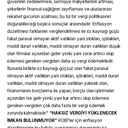
güveninin zedelenmesi, sermaye maliyetlerinin artması,
şirketlerin finansal sağlığının zayıflaması ve uluslararası
rekabet gücünün azalması, bu tür bir vergi politikasının
doğurabileceği başlıca sonuçlar arasındadır. Enflasyon
düzeltmesi farklarının vergilendirilmesi ile öz kaynağı güçlü
fakat parasal olmayan aktif varlıkları yani stokları, iştirakleri,
maddi duran varlıkları, maddi olmayan duran varlıkları düşük
olan firmalar açısından gider yönlü yani zarar artırıcı olup
ödemesi gereken vergiden daha az vergi ödemektedir.
Bununla birlikte öz kaynağı güçsüz olan fakat parasal
olmayan aktif varlıkları yani stokları, iştirakleri, maddi duran
varlıkları, maddi olmayan duran varlıkları yüksek olan,
finansmanını borçlanma ile yapan, borçlu olan işletmeler
açısından ise gelir yönlü yani kar artırıcı olup ödemesi
gereken vergiden çok daha fazla bir vergi ödemek
zorunda kalmaktadır.”
“HAKSIZ VERGİYİ YÜKLENECEK
İMKAN BULUNMUYOR”
KOBİ’ler için enflasyon
düzeltmesinin bu haliyle uygulanması durumunda öz