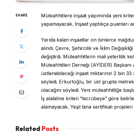
Müteahhitlere inşaat yapımında yeni kriter
SHARE
yapamayacak. İnşaat yaptıkça puanları artac
Yarıda kalan inşaatlar on binlerce mağdu
alındı. Çevre, Şehircilik ve İklim Değişikliğ
değiştirdi. Müteahhitlerin mali yeterlilik k
Müteahhitleri Derneği (AYİDER) Başkanı 
üstlenebileceği inşaat miktarının 2 bin
söyledi. Erkurtoğlu, bir üst grupta metreka
olacağını söyledi. Yeni müteahhitliğe baş
İş alabilme kriteri “tecrübeye” göre beli
alamayacak. Yeşil bina sertifikalı projele
Related
Posts