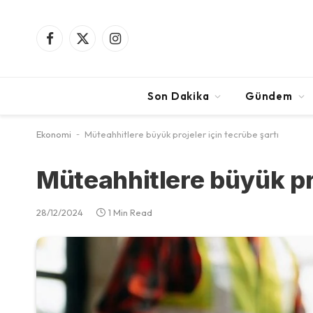
Facebook
X
Instagram
(Twitter)
Son Dakika
Gündem
Ekonomi
-
Müteahhitlere büyük projeler için tecrübe şartı
Müteahhitlere büyük pro
28/12/2024
1 Min Read