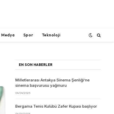
l Medya
Spor
Teknoloji
EN SON HABERLER
Milletlerarası Antakya Sinema Şenliği’ne
sinema başvurusu yağmuru
04/04/2025
Bergama Tenis Kulübü Zafer Kupası başlıyor
04/04/2025