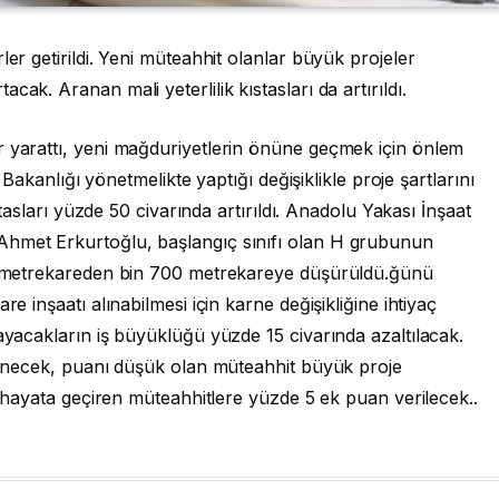
ler getirildi. Yeni müteahhit olanlar büyük projeler
ak. Aranan mali yeterlilik kıstasları da artırıldı.
r yarattı, yeni mağduriyetlerin önüne geçmek için önlem
i Bakanlığı yönetmelikte yaptığı değişiklikle proje şartlarını
ıstasları yüzde 50 civarında artırıldı. Anadolu Yakası İnşaat
Ahmet Erkurtoğlu, başlangıç sınıfı olan H grubunun
 33 metrekareden bin 700 metrekareye düşürüldü.ğünü
re inşaatı alınabilmesi için karne değişikliğine ihtiyaç
layacakların iş büyüklüğü yüzde 15 civarında azaltılacak.
rlenecek, puanı düşük olan müteahhit büyük proje
ri hayata geçiren müteahhitlere yüzde 5 ek puan verilecek..