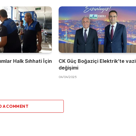
mlar Halk Sıhhati İçin
CK Güç Boğaziçi Elektrik’te vaz
değişimi
04/04/2025
D A COMMENT