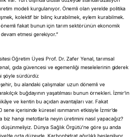
retim modeli kurgulanıyor. Önemli olan yerelde politika
şmek, kolektif bir bilinç kurabilmek, eylem kurabilmek.
 önemli fakat bunun için tarım sektörünün ekonomik
 devam etmesi gerekiyor.”
tesi Öğretim Üyesi Prof. Dr. Zafer Yenal, tarımsal
 Yenal, gıda güvencesi ve egemenliği meselelerinin giderek
i şöyle sürdürdü:
r şehir, bu alandaki çalışmalar uzun dönemli ve
arakılçık buğdayının yaşatılması bunun örnekleri. İzmir’in
ikâye ve kentin bu açıdan avantajları var. Fakat
 sene içerisinde küresel ısınmanın etkisiyle İzmir’de
 biz hangi metotlarla neyin üretimini nasıl yapacağız?
 düşünmeliyiz. Dünya Sağlık Örgütü’ne göre şu anda
ye’de orta düzeyde. Karbonhidrat ağırlıklı besleniliyor