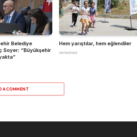
ehir Belediye
Hem yarıştılar, hem eğlendiler
ç Soyer: “Büyükşehir
04/04/2025
yakta”
D A COMMENT