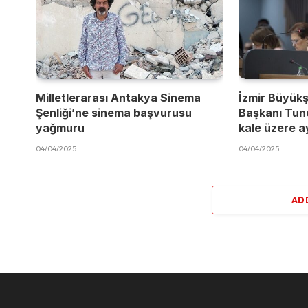
Milletlerarası Antakya Sinema
İzmir Büyükş
Şenliği’ne sinema başvurusu
Başkanı Tun
yağmuru
kale üzere a
04/04/2025
04/04/2025
AD