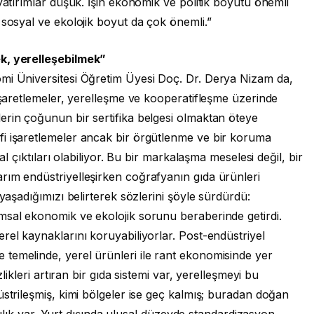
yatırımlar düşük. İşin ekonomik ve politik boyutu önemli
 sosyal ve ekolojik boyut da çok önemli.”
k, yerelleşebilmek”
mi Üniversitesi Öğretim Üyesi Doç. Dr. Derya Nizam da,
 işaretlemeler, yerelleşme ve kooperatifleşme üzerinde
erin çoğunun bir sertifika belgesi olmaktan öteye
i işaretlemeler ancak bir örgütlenme ve bir koruma
al çıktıları olabiliyor. Bu bir markalaşma meselesi değil, bir
rım endüstriyelleşirken coğrafyanın gıda ürünleri
 yaşadığımızı belirterek sözlerini şöyle sürdürdü:
msal ekonomik ve ekolojik sorunu beraberinde getirdi.
rel kaynaklarını koruyabiliyorlar. Post-endüstriyel
temelinde, yerel ürünleri ile rant ekonomisinde yer
zlikleri artıran bir gıda sistemi var, yerelleşmeyi bu
üstrileşmiş, kimi bölgeler ise geç kalmış; buradan doğan
rklılık var. Yurt dışında ulusal düzeyde standardizasyon