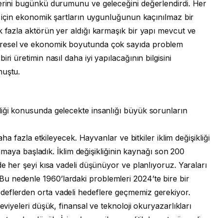
lerini bugünkü durumunu ve geleceğini değerlendirdi. Her
sı için ekonomik şartların uygunluğunun kaçınılmaz bir
k fazla aktörün yer aldığı karmaşık bir yapı mevcut ve
vresel ve ekonomik boyutunda çok sayıda problem
ri üretimin nasıl daha iyi yapılacağının bilgisini
nuştu.
liği konusunda gelecekte insanlığı büyük sorunların
daha fazla etkileyecek. Hayvanlar ve bitkiler iklim değişikliği
aşamaya başladık. İklim değişikliğinin kaynağı son 200
de her şeyi kısa vadeli düşünüyor ve planlıyoruz. Yaraları
u nedenle 1960’lardaki problemleri 2024’te bire bir
deflerden orta vadeli hedeflere geçmemiz gerekiyor.
eviyeleri düşük, finansal ve teknoloji okuryazarlıkları