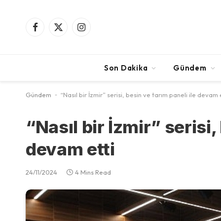
Facebook
X
Instagram
(Twitter)
Son Dakika
Gündem
Gündem
-
“Nasıl bir İzmir” serisi, besin ve tarım paneli ile devam 
“Nasıl bir İzmir” serisi,
devam etti
24/11/2024
4 Mins Read