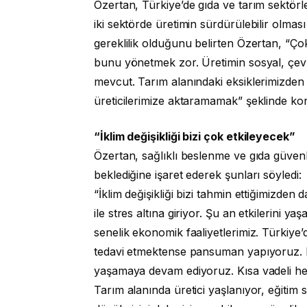
Özertan, Türkiye’de gıda ve tarım sektör
iki sektörde üretimin sürdürülebilir olma
gereklilik olduğunu belirten Özertan, “Ço
bunu yönetmek zor. Üretimin sosyal, çe
mevcut. Tarım alanındaki eksiklerimizden bi
üreticilerimize aktaramamak” şeklinde ko
“İklim değişikliği bizi çok etkileyecek”
Özertan, sağlıklı beslenme ve gıda güven
beklediğine işaret ederek şunları söyledi:
“İklim değişikliği bizi tahmin ettiğimizden 
ile stres altına giriyor. Şu an etkilerini y
senelik ekonomik faaliyetlerimiz. Türkiye’
tedavi etmektense pansuman yapıyoruz. B
yaşamaya devam ediyoruz. Kısa vadeli he
Tarım alanında üretici yaşlanıyor, eğitim s