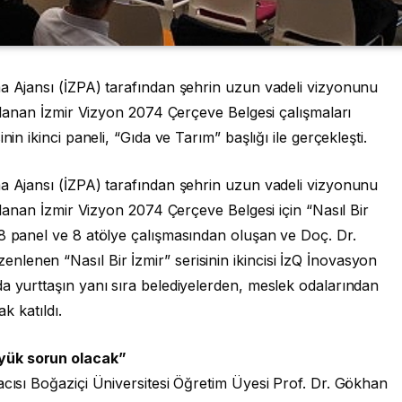
ma Ajansı (İZPA) tarafından şehrin uzun vadeli vizyonunu
ırlanan İzmir Vizyon 2074 Çerçeve Belgesi çalışmaları
in ikinci paneli, “Gıda ve Tarım” başlığı ile gerçekleşti.
ma Ajansı (İZPA) tarafından şehrin uzun vadeli vizyonunu
ırlanan İzmir Vizyon 2074 Çerçeve Belgesi için “Nasıl Bir
 8 panel ve 8 atölye çalışmasından oluşan ve Doç. Dr.
lenen “Nasıl Bir İzmir” serisinin ikincisi İzQ İnovasyon
a yurttaşın yanı sıra belediyelerden, meslek odalarından
ak katıldı.
yük sorun olacak”
acısı Boğaziçi Üniversitesi Öğretim Üyesi Prof. Dr. Gökhan