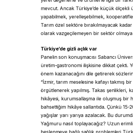
mevcut. Ancak Türkiye’de küçük ölçekli ü
yapabilmek, yerelleşebilmek, kooperatifle
Tarım özel sektöre bırakılmayacak kadar
olarak vazgeçilemeyen bir sektör olmaya
Türkiye’de gizli açlık var
Panelin son konuşmacısı Sabancı Üniversi
üretim-gastronomi ilişkisine dikkat çekti.
önem kazanacağını dile getirerek sözlerin
“İzmir, tarım meselesine kafayı takmış bi
örgütlenerek yapılmış. Takas şenlikleri, k
hikâyesi, kurumsallaşma ile oluşmuş bir h
bahsettiğim hikâye sallantıda. Çünkü 15-20
yağışlar yarı yarıya azalacak. Bu durumda
Yağmuru nasıl toplayacağız? Uzun erimli
beslenmeye bağlı sağlık problemleri Türki