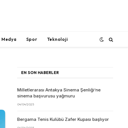
l Medya
Spor
Teknoloji
EN SON HABERLER
Milletlerarası Antakya Sinema Şenliği’ne
sinema başvurusu yağmuru
04/04/2025
Bergama Tenis Kulübü Zafer Kupası başlıyor
04/04/2025