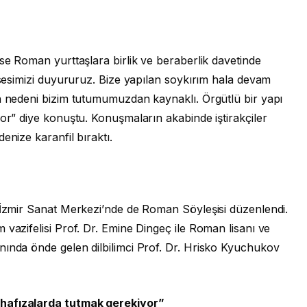
ise Roman yurttaşlara birlik ve beraberlik davetinde
t sesimizi duyururuz. Bize yapılan soykırım hala devam
un nedeni bizim tutumumuzdan kaynaklı. Örgütlü bir yapı
yor” diye konuştu. Konuşmaların akabinde iştirakçiler
enize karanfil bıraktı.
n İzmir Sanat Merkezi’nde de Roman Söyleşisi düzenlendi.
 vazifelisi Prof. Dr. Emine Dingeç ile Roman lisanı ve
nında önde gelen dilbilimci Prof. Dr. Hrisko Kyuchukov
 hafızalarda tutmak gerekiyor”