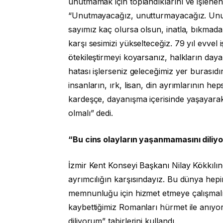
unutmamak için toplandıklarını ve işlenen
“Unutmayacağız, unutturmayacağız. Unut
sayımız kaç olursa olsun, inatla, bıkmad
karşı sesimizi yükselteceğiz. 79 yıl evvel i
ötekileştirmeyi koyarsanız, halkların day
hatası işlerseniz geleceğimiz yer burasıdı
insanların, ırk, lisan, din ayrımlarının he
kardeşçe, dayanışma içerisinde yaşayarak
olmalı” dedi.
“Bu cins olayların yaşanmamasını diliy
İzmir Kent Konseyi Başkanı Nilay Kökkılı
ayrımcılığın karşısındayız. Bu dünya hepi
memnunluğu için hizmet etmeye çalışmalıdı
kaybettiğimiz Romanları hürmet ile anıy
diliyorum” tabirlerini kullandı.