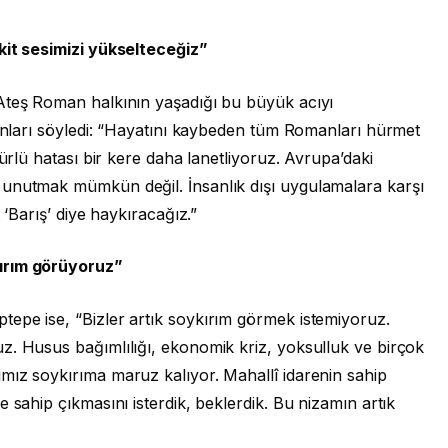
kit sesimizi yükselteceğiz”
Ateş Roman halkının yaşadığı bu büyük acıyı
şunları söyledi: “Hayatını kaybeden tüm Romanları hürmet
türlü hatası bir kere daha lanetliyoruz. Avrupa’daki
 unutmak mümkün değil. İnsanlık dışı uygulamalara karşı
 ‘Barış’ diye haykıracağız.”
ırım görüyoruz”
epe ise, “Bizler artık soykırım görmek istemiyoruz.
z. Husus bağımlılığı, ekonomik kriz, yoksulluk ve birçok
mız soykırıma maruz kalıyor. Mahallî idarenin sahip
 sahip çıkmasını isterdik, beklerdik. Bu nizamın artık