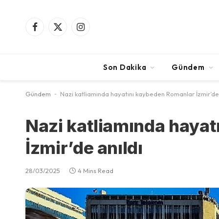
Facebook
X
Instagram
(Twitter)
Son Dakika
Gündem
Gündem
-
Nazi katliamında hayatını kaybeden Romanlar İzmir’de 
Nazi katliamında haya
İzmir’de anıldı
28/03/2025
4 Mins Read