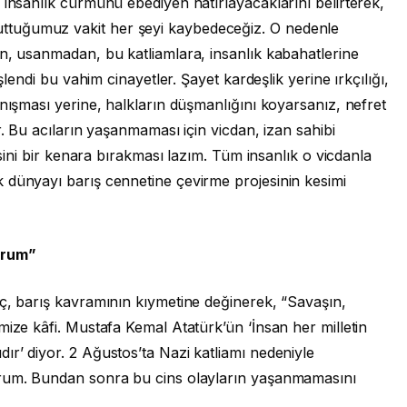
 insanlık cürmünü ebediyen hatırlayacaklarını belirterek,
tuğumuz vakit her şeyi kaybedeceğiz. O nedenle
an, usanmadan, bu katliamlara, insanlık kabahatlerine
şlendi bu vahim cinayetler. Şayet kardeşlik yerine ırkçılığı,
anışması yerine, halkların düşmanlığını koyarsanız, nefret
r. Bu acıların yaşanmaması için vicdan, izan sahibi
psini bir kenara bırakması lazım. Tüm insanlık o vicdanla
 dünyayı barış cennetine çevirme projesinin kesimi
orum”
nç, barış kavramının kıymetine değinerek, “Savaşın,
mize kâfi. Mustafa Kemal Atatürk’ün ‘İnsan her milletin
r’ diyor. 2 Ağustos’ta Nazi katliamı nedeniyle
orum. Bundan sonra bu cins olayların yaşanmamasını