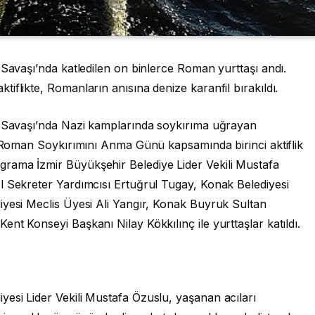
 Savaşı’nda katledilen on binlerce Roman yurttaşı andı.
iflikte, Romanların anısına denize karanfil bırakıldı.
a Savaşı’nda Nazi kamplarında soykırıma uğrayan
. Roman Soykırımını Anma Günü kapsamında birinci aktiflik
rama İzmir Büyükşehir Belediye Lider Vekili Mustafa
l Sekreter Yardımcısı Ertuğrul Tugay, Konak Belediyesi
iyesi Meclis Üyesi Ali Yangır, Konak Buyruk Sultan
nt Konseyi Başkanı Nilay Kökkılınç ile yurttaşlar katıldı.
esi Lider Vekili Mustafa Özuslu, yaşanan acıları