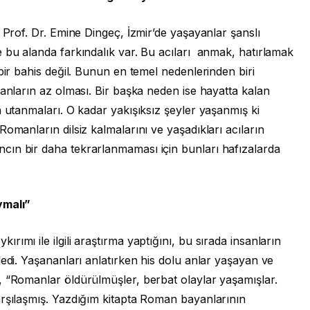
 Prof. Dr. Emine Dingeç, İzmir’de yaşayanlar şanslı
 bu alanda farkındalık var. Bu acıları anmak, hatırlamak
bir bahis değil. Bunun en temel nedenlerinden biri
sanların az olması. Bir başka neden ise hayatta kalan
n utanmaları. O kadar yakışıksız şeyler yaşanmış ki
omanların dilsiz kalmalarını ve yaşadıkları acıların
cın bir daha tekrarlanmaması için bunları hafızalarda
ymalı”
ımı ile ilgili araştırma yaptığını, bu sırada insanların
ledi. Yaşananları anlatırken his dolu anlar yaşayan ve
, “Romanlar öldürülmüşler, berbat olaylar yaşamışlar.
arşılaşmış. Yazdığım kitapta Roman bayanlarının