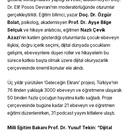
Dr. Elif Posos Devrani’nin moderatörlüğünde oturumlar
gerçekleştirildi. Eğitim bilimci, yazar
Doç. Dr. Özgür
Bolat,
psikolog, akademisyen
Prof. Dr. Ayşe Bilge
Selçuk
ve
hikaye anlatıcısı, eğitmen
Nazlı Çevik
Azazi
’nin katılım gösterdiği oturumlarda çocuk-ebeveyn
ilişkisi, doğru içerik seçimi, dijital dünyada çocukların
gelişimi, ebeveynlere düşen roller ve hikayelerin bu
sürece katkısı başta olmak üzere dijital okuryazarlık
çerçevesinde önemli konular ele alındı.
Üç yıldır yürütülen ‘Geleceğin Ekranı’ projesi, Türkiye’nin
76 ilinden yaklaşık 3000 ebeveyn ve öğretmene ulaşarak
50 binden fazla çocuğun hayatına katkı sağladı. Proje
çerçevesinde bugüne kadar 21 ebeveyn ve öğretmen
eğitimi düzenlenirken, 31 podcast yayını kitlelere ulaştı.
Milli Eğitim Bakanı Prof. Dr. Yusuf Tekin: “Dijital