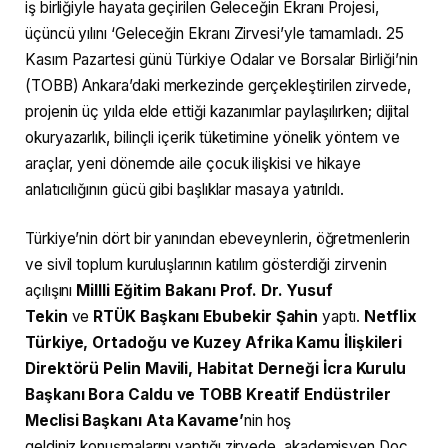
iş birliğiyle hayata geçirilen Geleceğin Ekranı Projesi,
üçüncü yılını ‘Geleceğin Ekranı Zirvesi’yle tamamladı. 25
Kasım Pazartesi günü Türkiye Odalar ve Borsalar Birliği’nin
(TOBB) Ankara’daki merkezinde gerçekleştirilen zirvede,
projenin üç yılda elde ettiği kazanımlar paylaşılırken; dijital
okuryazarlık, bilinçli içerik tüketimine yönelik yöntem ve
araçlar, yeni dönemde aile çocuk ilişkisi ve hikaye
anlatıcılığının gücü gibi başlıklar masaya yatırıldı.
Türkiye’nin dört bir yanından ebeveynlerin, öğretmenlerin
ve sivil toplum kuruluşlarının katılım gösterdiği zirvenin
açılışını
Millli Eğitim Bakanı Prof. Dr. Yusuf
Tekin
ve
RTÜK Başkanı Ebubekir Şahin
yaptı.
Netflix
Türkiye, Ortadoğu ve Kuzey Afrika Kamu İlişkileri
Direktörü Pelin Mavili, Habitat Derneği İcra Kurulu
Başkanı Bora Caldu ve TOBB Kreatif Endüstriler
Meclisi Başkanı Ata Kavame’
nin hoş
geldiniz
konuşmalarını yaptığı zirvede, akademisyen Doç.