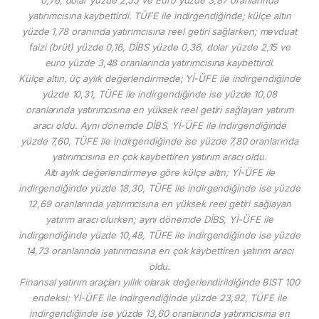
yatırımcısına kaybettirdi. TÜFE ile indirgendiğinde; külçe altın
yüzde 1,78 oranında yatırımcısına reel getiri sağlarken; mevduat
faizi (brüt) yüzde 0,16, DİBS yüzde 0,36, dolar yüzde 2,15 ve
euro yüzde 3,48 oranlarında yatırımcısına kaybettirdi.
Külçe altın, üç aylık değerlendirmede; Yİ-ÜFE ile indirgendiğinde
yüzde 10,31, TÜFE ile indirgendiğinde ise yüzde 10,08
oranlarında yatırımcısına en yüksek reel getiri sağlayan yatırım
aracı oldu. Aynı dönemde DİBS, Yİ-ÜFE ile indirgendiğinde
yüzde 7,60, TÜFE ile indirgendiğinde ise yüzde 7,80 oranlarında
yatırımcısına en çok kaybettiren yatırım aracı oldu.
Altı aylık değerlendirmeye göre külçe altın; Yİ-ÜFE ile
indirgendiğinde yüzde 18,30, TÜFE ile indirgendiğinde ise yüzde
12,69 oranlarında yatırımcısına en yüksek reel getiri sağlayan
yatırım aracı olurken; aynı dönemde DİBS, Yİ-ÜFE ile
indirgendiğinde yüzde 10,48, TÜFE ile indirgendiğinde ise yüzde
14,73 oranlarında yatırımcısına en çok kaybettiren yatırım aracı
oldu.
Finansal yatırım araçları yıllık olarak değerlendirildiğinde BIST 100
endeksi; Yİ-ÜFE ile indirgendiğinde yüzde 23,92, TÜFE ile
indirgendiğinde ise yüzde 13,60 oranlarında yatırımcısına en