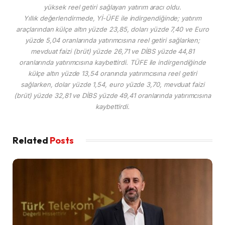
yüksek reel getiri sağlayan yatırım aracı oldu.
Yıllık değerlendirmede, Yİ-ÜFE ile indirgendiğinde; yatırım
araçlarından külçe altın yüzde 23,85, doları yüzde 7,40 ve Euro
yüzde 5,04 oranlarında yatırımcısına reel getiri sağlarken;
mevduat faizi (brüt) yüzde 26,71 ve DİBS yüzde 44,81
oranlarında yatırımcısına kaybettirdi. TÜFE ile indirgendiğinde
külçe altın yüzde 13,54 oranında yatırımcısına reel getiri
sağlarken, dolar yüzde 1,54, euro yüzde 3,70, mevduat faizi
(brüt) yüzde 32,81 ve DİBS yüzde 49,41 oranlarında yatırımcısına
kaybettirdi.
Related
Posts