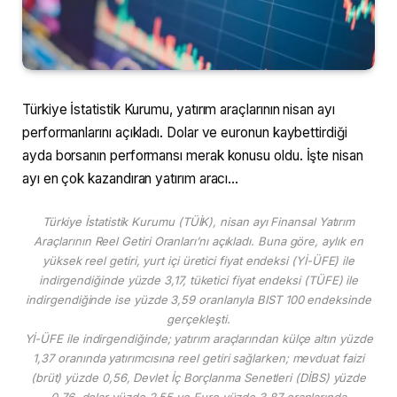
Türkiye İstatistik Kurumu, yatırım araçlarının nisan ayı
performanlarını açıkladı. Dolar ve euronun kaybettirdiği
ayda borsanın performansı merak konusu oldu. İşte nisan
ayı en çok kazandıran yatırım aracı…
Türkiye İstatistik Kurumu (TÜİK), nisan ayı Finansal Yatırım
Araçlarının Reel Getiri Oranları’nı açıkladı. Buna göre, aylık en
yüksek reel getiri, yurt içi üretici fiyat endeksi (Yİ-ÜFE) ile
indirgendiğinde yüzde 3,17, tüketici fiyat endeksi (TÜFE) ile
indirgendiğinde ise yüzde 3,59 oranlarıyla BIST 100 endeksinde
gerçekleşti.
Yİ-ÜFE ile indirgendiğinde; yatırım araçlarından külçe altın yüzde
1,37 oranında yatırımcısına reel getiri sağlarken; mevduat faizi
(brüt) yüzde 0,56, Devlet İç Borçlanma Senetleri (DİBS) yüzde
0,76, dolar yüzde 2,55 ve Euro yüzde 3,87 oranlarında