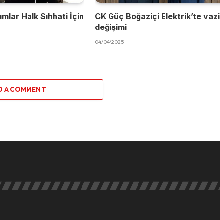
mlar Halk Sıhhati İçin
CK Güç Boğaziçi Elektrik’te vaz
değişimi
04/04/2025
D A COMMENT