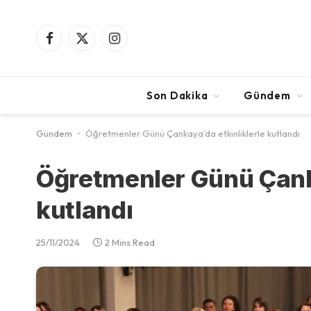
Facebook
X
Instagram
(Twitter)
Son Dakika
Gündem
Gündem
-
Öğretmenler Günü Çankaya’da etkinliklerle kutlandı
Öğretmenler Günü Çanka
kutlandı
25/11/2024
2 Mins Read