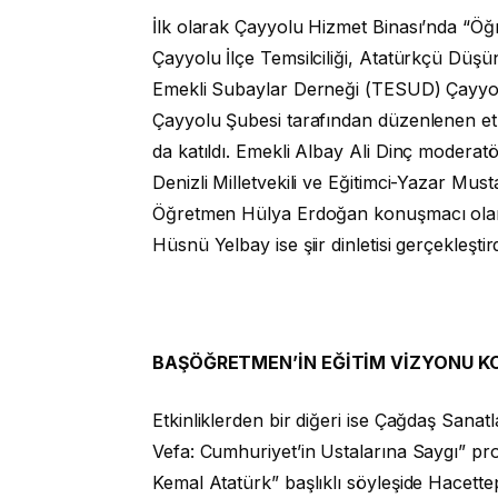
İlk olarak Çayyolu Hizmet Binası’nda “Öğ
Çayyolu İlçe Temsilciliği, Atatürkçü Dü
Emekli Subaylar Derneği (TESUD) Çayyo
Çayyolu Şubesi tarafından düzenlenen etk
da katıldı. Emekli Albay Ali Dinç moder
Denizli Milletvekili ve Eğitimci-Yazar Mus
Öğretmen Hülya Erdoğan konuşmacı olar
Hüsnü Yelbay ise şiir dinletisi gerçekleştird
BAŞÖĞRETMEN’İN EĞİTİM VİZYONU K
Etkinliklerden bir diğeri ise Çağdaş Sanat
Vefa: Cumhuriyet’in Ustalarına Saygı” 
Kemal Atatürk” başlıklı söyleşide Hacette