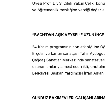
Üyesi Prof. Dr. S. Dilek Yalçın Çelik, ko
ve öğretmenlik mesleğine verdiği değer el
“BACH’DAN AŞIK VEYSEL’E UZUN İNCE 
24 Kasım programının son etkinliği ise 
Erçetin ve kanun sanatçısı Tahir Aydoğdu
Çağdaş Sanatlar Merkezi’nde sanatseverlerl
uzanan tınılarıyla mest eden ikili, unutu
Belediyesi Başkan Yardımcısı İrfan Alkan, 
GÜNDÜZ BAKIMEVLERİ ÇALIŞANLARIN