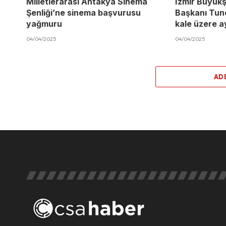
Milletlerarası Antakya Sinema
İzmir Büyükş
Şenliği’ne sinema başvurusu
Başkanı Tun
yağmuru
kale üzere a
04/04/2025
04/04/2025
AD