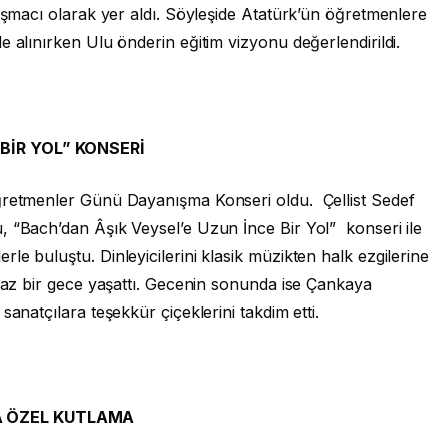
nuşmacı olarak yer aldı. Söyleşide Atatürk’ün öğretmenlere
e alınırken Ulu önderin eğitim vizyonu değerlendirildi.
BİR YOL” KONSERİ
Öğretmenler Günü Dayanışma Konseri oldu. Çellist Sedef
, “Bach’dan Âşık Veysel’e Uzun İnce Bir Yol” konseri ile
e buluştu. Dinleyicilerini klasik müzikten halk ezgilerine
lmaz bir gece yaşattı. Gecenin sonunda ise Çankaya
sanatçılara teşekkür çiçeklerini takdim etti.
A ÖZEL KUTLAMA