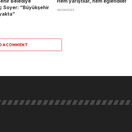
ehir Belediye
Hem yarıştılar, hem eğlendiler
ç Soyer: “Büyükşehir
04/04/2025
yakta”
D A COMMENT