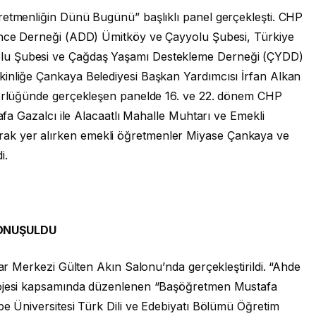
retmenliğin Dünü Bugünü” başlıklı panel gerçekleşti. CHP
şünce Derneği (ADD) Ümitköy ve Çayyolu Şubesi, Türkiye
lu Şubesi ve Çağdaş Yaşamı Destekleme Derneği (ÇYDD)
inliğe Çankaya Belediyesi Başkan Yardımcısı İrfan Alkan
atörlüğünde gerçekleşen panelde 16. ve 22. dönem CHP
tafa Gazalcı ile Alacaatlı Mahalle Muhtarı ve Emekli
ak yer alırken emekli öğretmenler Miyase Çankaya ve
i.
ONUŞULDU
lar Merkezi Gülten Akın Salonu’nda gerçekleştirildi. “Ahde
projesi kapsamında düzenlenen “Başöğretmen Mustafa
pe Üniversitesi Türk Dili ve Edebiyatı Bölümü Öğretim