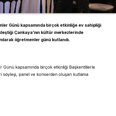
er Günü kapsamında birçok etkinliğe ev sahipliği
kleştiği Çankaya’nın kültür merkezlerinde
ılarak öğretmenler günü kutlandı.
 Günü kapsamında birçok etkinliği Başkentlilerle
i söyleşi, panel ve konserden oluşan kutlama