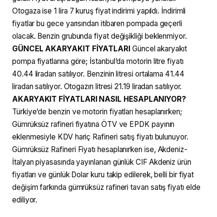
Otogaza ise 1 lira 7 kuruş fiyat indirimi yapıldı. İndirimli
fiyatlar bu gece yarısından itibaren pompada geçerli
olacak. Benzin grubunda fiyat değişikliği beklenmiyor.
GÜNCEL AKARYAKIT FİYATLARI
Güncel akaryakıt
pompa fiyatlarına göre; İstanbul’da motorin litre fiyatı
40.44 liradan satılıyor. Benzinin litresi ortalama 41.44
liradan satılıyor. Otogazın litresi 21.19 liradan satılıyor.
AKARYAKIT FİYATLARI NASIL HESAPLANIYOR?
Türkiye’de benzin ve motorin fiyatları hesaplanırken;
Gümrüksüz rafineri fiyatına ÖTV ve EPDK payının
eklenmesiyle KDV hariç Rafineri satış fiyatı bulunuyor.
Gümrüksüz Rafineri Fiyatı hesaplanırken ise, Akdeniz-
İtalyan piyasasında yayınlanan günlük CIF Akdeniz ürün
fiyatları ve günlük Dolar kuru takip edilerek, belli bir fiyat
değişim farkında gümrüksüz rafineri tavan satış fiyatı elde
ediliyor.