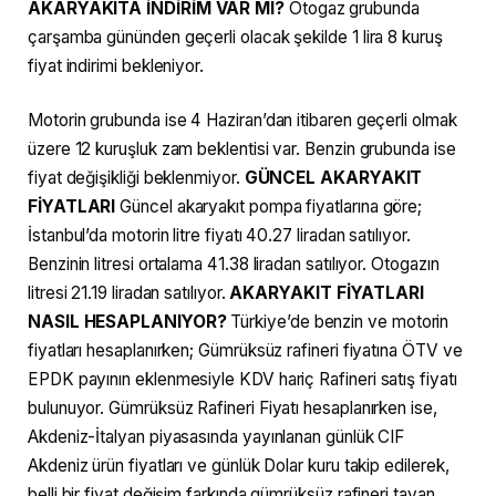
AKARYAKITA İNDİRİM VAR MI?
Otogaz grubunda
çarşamba gününden geçerli olacak şekilde 1 lira 8 kuruş
fiyat indirimi bekleniyor.
Motorin grubunda ise 4 Haziran’dan itibaren geçerli olmak
üzere 12 kuruşluk zam beklentisi var. Benzin grubunda ise
fiyat değişikliği beklenmiyor.
GÜNCEL AKARYAKIT
FİYATLARI
Güncel akaryakıt pompa fiyatlarına göre;
İstanbul’da motorin litre fiyatı 40.27 liradan satılıyor.
Benzinin litresi ortalama 41.38 liradan satılıyor. Otogazın
litresi 21.19 liradan satılıyor.
AKARYAKIT FİYATLARI
NASIL HESAPLANIYOR?
Türkiye’de benzin ve motorin
fiyatları hesaplanırken; Gümrüksüz rafineri fiyatına ÖTV ve
EPDK payının eklenmesiyle KDV hariç Rafineri satış fiyatı
bulunuyor. Gümrüksüz Rafineri Fiyatı hesaplanırken ise,
Akdeniz-İtalyan piyasasında yayınlanan günlük CIF
Akdeniz ürün fiyatları ve günlük Dolar kuru takip edilerek,
belli bir fiyat değişim farkında gümrüksüz rafineri tavan