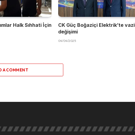
mlar Halk Sıhhati İçin
CK Güç Boğaziçi Elektrik’te vaz
değişimi
04/04/2025
D A COMMENT