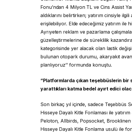
Fonu’ndan 4 Milyon TL ve Cins Assist Yar
aldıklarını belirtirken; yatırım cinsiyle ilg
erişilebiliyor. Elde edeceğimiz yatırım ile 
Ayrıyeten reklam ve pazarlama çalışmala
güzelleştirmelerine de süreklilik kazandıra
kategorisinde yer alacak olan lastik değişi
bulunan otopark durumu, akaryakıt avantaj
planlıyoruz’’ formunda konuştu.
“Platformlarda çıkan teşebbüslerin bir 
yarattıkları katma bedel ayırt edici olac
Son birkaç yıl içinde, sadece Teşebbüs Se
Hisseye Dayalı Kitle Fonlaması ile yatırım
Peloton, Allbirds, Popsocket, Brooklinen
Hisseye Dayalı Kitle Fonlama usulü ile fon