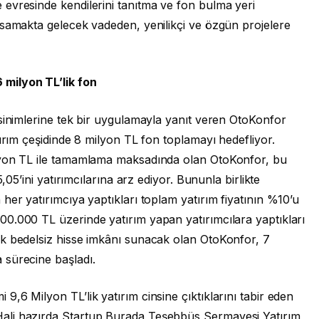
evresinde kendilerini tanıtma ve fon bulma yeri
asamakta gelecek vadeden, yenilikçi ve özgün projelere
milyon TL’lik fon
sinimlerine tek bir uygulamayla yanıt veren OtoKonfor
tırım çeşidinde 8 milyon TL fon toplamayı hedefliyor.
lyon TL ile tamamlama maksadında olan OtoKonfor, bu
,05’ini yatırımcılarına arz ediyor. Bununla birlikte
her yatırımcıya yaptıkları toplam yatırım fiyatının %10’u
0.000 TL üzerinde yatırım yapan yatırımcılara yaptıkları
k bedelsiz hisse imkânı sunacak olan OtoKonfor, 7
 sürecine başladı.
,6 Milyon TL’lik yatırım cinsine çıktıklarını tabir eden
ali hazırda Startup Burada Teşebbüs Sermayesi Yatırım