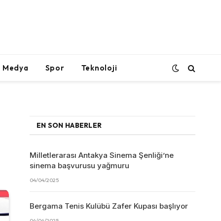
l Medya
Spor
Teknoloji
EN SON HABERLER
Milletlerarası Antakya Sinema Şenliği’ne
sinema başvurusu yağmuru
04/04/2025
Bergama Tenis Kulübü Zafer Kupası başlıyor
04/04/2025