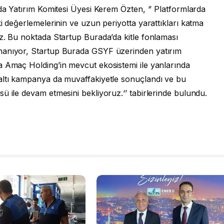
ada Yatırım Komitesi Üyesi Kerem Özten, ‘’ Platformlarda
i değerlemelerinin ve uzun periyotta yarattıkları katma
z. Bu noktada Startup Burada’da kitle fonlaması
nanıyor, Startup Burada GSYF üzerinden yatırım
a Amaç Holding’in mevcut ekosistemi ile yanlarında
altı kampanya da muvaffakiyetle sonuçlandı ve bu
ü ile devam etmesini bekliyoruz.‘’ tabirlerinde bulundu.