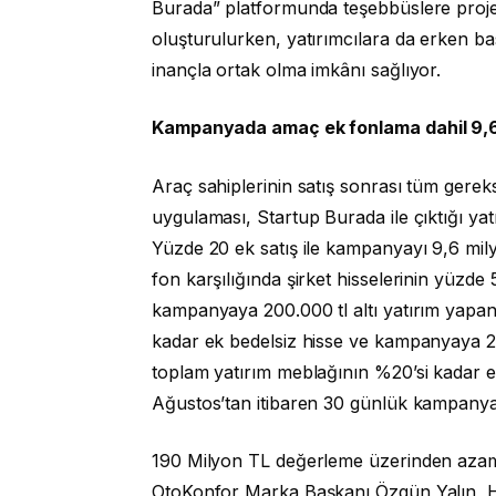
Burada” platformunda teşebbüslere proje 
oluşturulurken, yatırımcılara da erken b
inançla ortak olma imkânı sağlıyor.
Kampanyada amaç ek fonlama dahil 9,6 
Araç sahiplerinin satış sonrası tüm gerek
uygulaması, Startup Burada ile çıktığı ya
Yüzde 20 ek satış ile kampanyayı 9,6 mi
fon karşılığında şirket hisselerinin yüzde 5
kampanyaya 200.000 tl altı yatırım yapan 
kadar ek bedelsiz hisse ve kampanyaya 20
toplam yatırım meblağının %20’si kadar e
Ağustos’tan itibaren 30 günlük kampanya
190 Milyon TL değerleme üzerinden azami 9
OtoKonfor Marka Başkanı Özgün Yalın, H