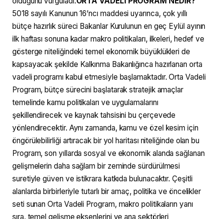
olduğunu vurguladı.
ORTA VADELİ PROGRAM NEDİR?
5018 sayılı Kanunun 16’ncı maddesi uyarınca, çok yıllı
bütçe hazırlık süreci Bakanlar Kurulunun en geç Eylül ayının
ilk haftası sonuna kadar makro politikaları, ilkeleri, hedef ve
gösterge niteliğindeki temel ekonomik büyüklükleri de
kapsayacak şekilde Kalkınma Bakanlığınca hazırlanan orta
vadeli programı kabul etmesiyle başlamaktadır. Orta Vadeli
Program, bütçe sürecini başlatarak stratejik amaçlar
temelinde kamu politikaları ve uygulamalarını
şekillendirecek ve kaynak tahsisini bu çerçevede
yönlendirecektir. Aynı zamanda, kamu ve özel kesim için
öngörülebilirliği artıracak bir yol haritası niteliğinde olan bu
Program, son yıllarda sosyal ve ekonomik alanda sağlanan
gelişmelerin daha sağlam bir zeminde sürdürülmesi
suretiyle güven ve istikrara katkıda bulunacaktır. Çeşitli
alanlarda birbirleriyle tutarlı bir amaç, politika ve öncelikler
seti sunan Orta Vadeli Program, makro politikaların yanı
sıra, temel gelişme eksenlerini ve ana sektörleri