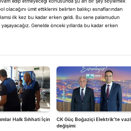
evam edip etmeyeceği konusunda şu an bir şey söylemek
l olacağını ümit ettiklerini belirten balıkçı esnaflarından
Hamsi ilk kez bu kadar erken geldi. Bu sene palamudun
u yaşayacağız. Genelde önceki yıllarda bu kadar erken
mlar Halk Sıhhati İçin
CK Güç Boğaziçi Elektrik’te vaz
değişimi