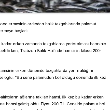
e sona ermesinin ardından balık tezgahlarında palamut
ermeye başladı.
 bu kadar erken zamanda tezgahlarda yerini alması hamsinin
elirtirken, Trabzon Balık Hali’nde hamsinin kilosu 200-
msinin erken dönemde tezgahlarda yerini aldığını
rseloğlu, “Bu sene palamudun bol olduğu dönemde ilk kez
lıkçıların ağlarına takılan hamsi. İlk kez bu kadar erken
rlikte hamsi gelmiş oldu. Fiyatı 200 TL. Genelde palamut bol