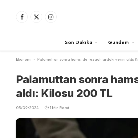
Facebook
X
Instagram
(Twitter)
Son Dakika
Gündem
Ekonomi
-
Palamuttan sonra hamsi de tezgahlardaki yerini aldı: K
Palamuttan sonra hamsi
aldı: Kilosu 200 TL
05/09/2024
1 Min Read