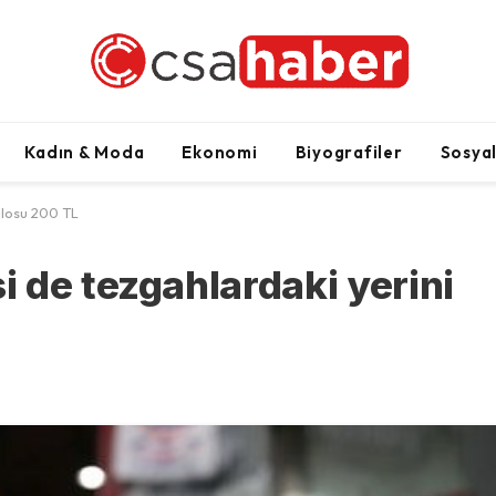
Kadın & Moda
Ekonomi
Biyografiler
Sosya
ilosu 200 TL
 de tezgahlardaki yerini