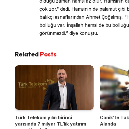
olduğu zaman hamsi az olur. Hamsinin d
çok zor.” dedi. Hamsinin de palamut gibi bo
balıkçı esnaflarından Ahmet Çoğalmış, “
bolluğu var. İnşallah hamsi de bu bolluğ
görünmezdi.” diye konuştu.
Related
Posts
Türk Telekom yılın birinci
Canik’te Takı
yarısında 7 milyar TL’lik yatırım
Alanda