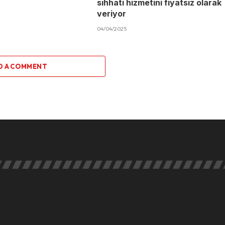
sıhhati hizmetini fiyatsız olarak
veriyor
04/04/2025
D A COMMENT