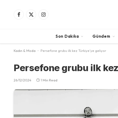
Facebook
X
Instagram
(Twitter)
Son Dakika
Gündem
Kadın & Moda
-
Persefone grubu ilk kez Türkiye’ye geliyor
Persefone grubu ilk kez
26/12/2024
1 Min Read