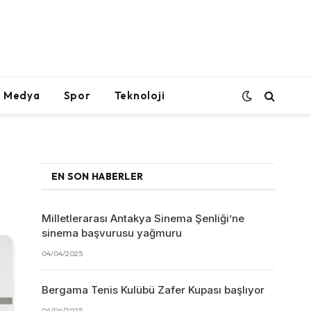
l Medya
Spor
Teknoloji
EN SON HABERLER
Milletlerarası Antakya Sinema Şenliği’ne
sinema başvurusu yağmuru
04/04/2025
Bergama Tenis Kulübü Zafer Kupası başlıyor
04/04/2025