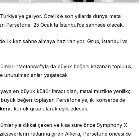
ürkiye’ye geliyor. Özellikle son yıllarda dünya metal
en Persefone, 25 Ocak’ta İstanbul’da sahnede olacak.
’de ilk kez sahne almaya hazırlanıyor. Grup, İstanbul ve
lbümleri “Metanoia”yla da büyük beğeni kazanan topluluk,
ine unutulmaz anlar yaşatacak.
aya en büyük kültür ihracı olan, metal müzikte yenilikçi
yla büyük beğeni toplayan Persefone’ye, iki konserde de
lkera
, konuk grup olarak eşlik edecek.
lbümleriyle dikkat çeken ve kısa süre önce Symphony X
ikseverlerin radarına giren Alkera, Persefone öncesi de