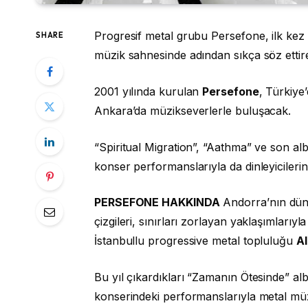
Progresif metal grubu Persefone, ilk kez T
SHARE
müzik sahnesinde adından sıkça söz ettir
2001 yılında kurulan
Persefone
, Türkiye
Ankara’da müzikseverlerle buluşacak.
“Spiritual Migration”, “Aathma” ve son a
konser performanslarıyla da dinleyiciler
PERSEFONE HAKKINDA
Andorra’nın düny
çizgileri, sınırları zorlayan yaklaşımları
İstanbullu progressive metal topluluğu
A
Bu yıl çıkardıkları “Zamanın Ötesinde” a
konserindeki performanslarıyla metal müz