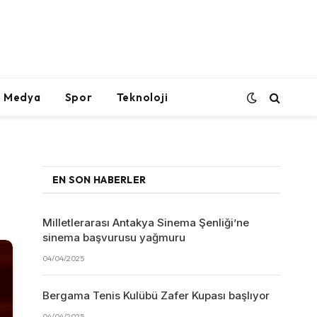
l Medya
Spor
Teknoloji
EN SON HABERLER
Milletlerarası Antakya Sinema Şenliği’ne
sinema başvurusu yağmuru
04/04/2025
Bergama Tenis Kulübü Zafer Kupası başlıyor
04/04/2025