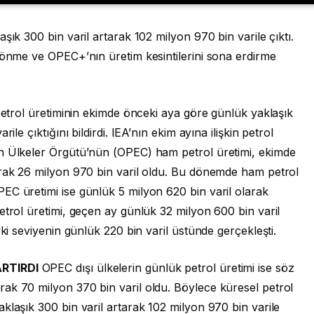
şık 300 bin varil artarak 102 milyon 970 bin varile çıktı.
dönme ve OPEC+’nın üretim kesintilerini sona erdirme
 petrol üretiminin ekimde önceki aya göre günlük yaklaşık
ile çıktığını bildirdi. IEA’nın ekim ayına ilişkin petrol
en Ülkeler Örgütü’nün (OPEC) ham petrol üretimi, ekimde
arak 26 milyon 970 bin varil oldu. Bu dönemde ham petrol
EC üretimi ise günlük 5 milyon 620 bin varil olarak
etrol üretimi, geçen ay günlük 32 milyon 600 bin varil
yki seviyenin günlük 220 bin varil üstünde gerçekleşti.
ARTIRDI
OPEC dışı ülkelerin günlük petrol üretimi ise söz
ak 70 milyon 370 bin varil oldu. Böylece küresel petrol
klaşık 300 bin varil artarak 102 milyon 970 bin varile