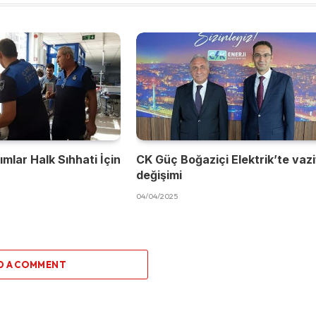
mlar Halk Sıhhati İçin
CK Güç Boğaziçi Elektrik’te vaz
değişimi
04/04/2025
D A COMMENT