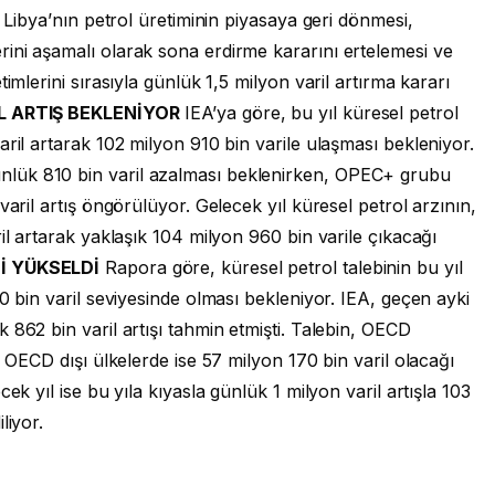
, Libya’nın petrol üretiminin piyasaya geri dönmesi,
ini aşamalı olarak sona erdirme kararını ertelemesi ve
imlerini sırasıyla günlük 1,5 milyon varil artırma kararı
L ARTIŞ BEKLENİYOR
IEA’ya göre, bu yıl küresel petrol
ril artarak 102 milyon 910 bin varile ulaşması bekleniyor.
lük 810 bin varil azalması beklenirken, OPEC+ grubu
varil artış öngörülüyor. Gelecek yıl küresel petrol arzının,
il artarak yaklaşık 104 milyon 960 bin varile çıkacağı
İ YÜKSELDİ
Rapora göre, küresel petrol talebinin bu yıl
0 bin varil seviyesinde olması bekleniyor. IEA, geçen ayki
 862 bin varil artışı tahmin etmişti. Talebin, OECD
, OECD dışı ülkelerde ise 57 milyon 170 bin varil olacağı
ek yıl ise bu yıla kıyasla günlük 1 milyon varil artışla 103
liyor.