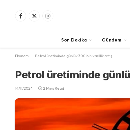
Facebook
X
Instagram
(Twitter)
Son Dakika
Gündem
Ekonomi
-
Petrol üretiminde günlük 300 bin varillik artış
Petrol üretiminde günlük
14/11/2024
2 Mins Read