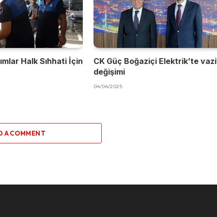
mlar Halk Sıhhati İçin
CK Güç Boğaziçi Elektrik’te vaz
değişimi
04/04/2025
D A COMMENT