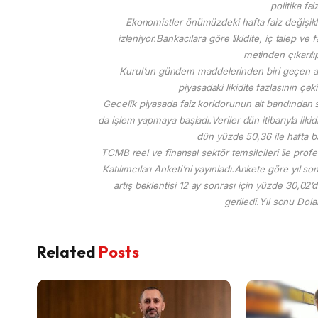
politika fai
Ekonomistler önümüzdeki hafta faiz değişikl
izleniyor.Bankacılara göre likidite, iç talep ve
metinden çıkarılı
Kurul’un gündem maddelerinden biri geçen ayl
piyasadaki likidite fazlasının çek
Gecelik piyasada faiz koridorunun alt bandından s
da işlem yapmaya başladı.Veriler dün itibarıyla likid
dün yüzde 50,36 ile hafta baş
TCMB reel ve finansal sektör temsilcileri ile prof
Katılımcıları Anketi’ni yayınladı.Ankete göre yıl 
artış beklentisi 12 ay sonrası için yüzde 30,02
geriledi.Yıl sonu Dola
Related
Posts