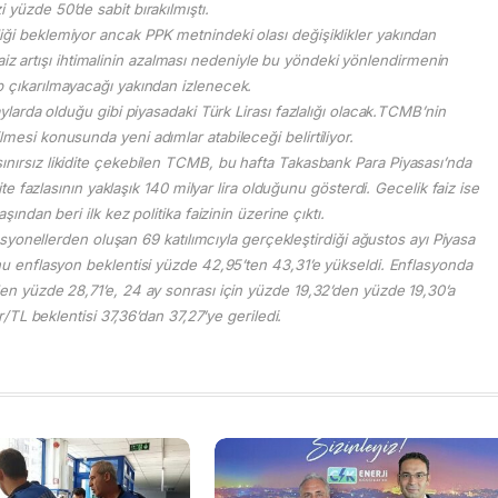
zi yüzde 50’de sabit bırakılmıştı.
iği beklemiyor ancak PPK metnindeki olası değişiklikler yakından
 faiz artışı ihtimalinin azalması nedeniyle bu yöndeki yönlendirmenin
p çıkarılmayacağı yakından izlenecek.
arda olduğu gibi piyasadaki Türk Lirası fazlalığı olacak.TCMB’nin
ilmesi konusunda yeni adımlar atabileceği belirtiliyor.
ınırsız likidite çekebilen TCMB, bu hafta Takasbank Para Piyasası’nda
ite fazlasının yaklaşık 140 milyar lira olduğunu gösterdi. Gecelik faiz ise
ından beri ilk kez politika faizinin üzerine çıktı.
esyonellerden oluşan 69 katılımcıyla gerçekleştirdiği ağustos ayı Piyasa
sonu enflasyon beklentisi yüzde 42,95’ten 43,31’e yükseldi. Enflasyonda
’den yüzde 28,71’e, 24 ay sonrası için yüzde 19,32’den yüzde 19,30’a
r/TL beklentisi 37,36’dan 37,27’ye geriledi.