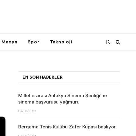
l Medya
Spor
Teknoloji
EN SON HABERLER
Milletlerarası Antakya Sinema Şenliği’ne
sinema başvurusu yağmuru
04/04/2025
Bergama Tenis Kulübü Zafer Kupası başlıyor
04/04/2025