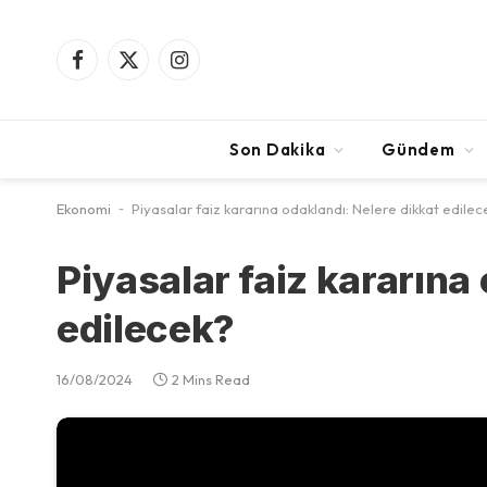
Facebook
X
Instagram
(Twitter)
Son Dakika
Gündem
Ekonomi
-
Piyasalar faiz kararına odaklandı: Nelere dikkat edilec
Piyasalar faiz kararına
edilecek?
16/08/2024
2 Mins Read