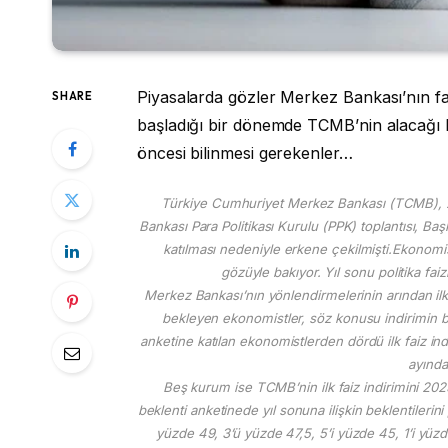
Piyasalarda gözler Merkez Bankası’nın fai
SHARE
başladığı bir dönemde TCMB’nin alacağı ka
öncesi bilinmesi gerekenler…
Türkiye Cumhuriyet Merkez Bankası (TCMB), 20
Bankası Para Politikası Kurulu (PPK) toplantısı, 
katılması nedeniyle erkene çekilmişti.Ekonomist
gözüyle bakıyor. Yıl sonu politika fa
Merkez Bankası’nın yönlendirmelerinin arından ilk fa
bekleyen ekonomistler, söz konusu indirimin bü
anketine katılan ekonomistlerden dördü ilk faiz in
ayında
Beş kurum ise TCMB’nin ilk faiz indirimini 2025 
beklenti anketinede yıl sonuna ilişkin beklentilerini
yüzde 49, 3’ü yüzde 47,5, 5’i yüzde 45, 1’i yüz