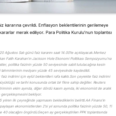
z kararına çevrildi. Enflasyon beklentilerinin gerilemeye
rarlar merak ediliyor. Para Politika Kurulu’nun toplantısı
 Ağustos Salı günü faiz kararını saat 14.00’te açıklayacak.Merkez
Başkan Fatih Karahan’ın Jackson Hole Ekonomi Politikası Sempozyumu’na
ler, politika faizinin yüzde 50 seviyesinde sabit tutulacağına kesin
izi tahminlerinin medyanı yüzde 45 seviyesinde kaydedildi.
iz indirimi için eylül beklentileri rafa kalktı.Son çeyrekte faiz indirimi
yüklüğü ve tarihi konusunda ortak bir fikre sahip değiller. Reuters
diriminin ekim ayında, diğer dördü kasım ayında, iki ekonomist de aralık
 gerçekleşmesini bekliyor.
yılının ilk çeyreğinde yapmasını beklediklerini belirtti.AA Finans’ın
 paylaşan ekonomistlerden 2’si yıl sonunda politika faizinin yüzde 50, 1’i
de 40 olacağını öngördü.Geçen ay gerçekleştirilen PPK toplantısında