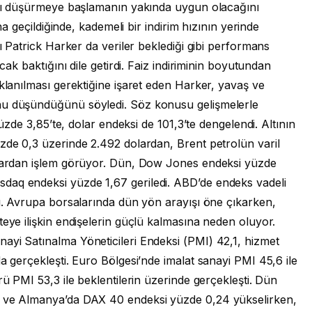
rını düşürmeye başlamanın yakında uygun olacağını
una geçildiğinde, kademeli bir indirim hızının yerinde
nı Patrick Harker da veriler beklediği gibi performans
ıcak baktığını dile getirdi. Faiz indiriminin boyutundan
aklanılması gerektiğine işaret eden Harker, yavaş ve
nu düşündüğünü söyledi. Söz konusu gelişmelerle
yüzde 3,85’te, dolar endeksi de 101,3’te dengelendi. Altının
zde 0,3 üzerinde 2.492 dolardan, Brent petrolün varil
dolardan işlem görüyor. Dün, Dow Jones endeksi yüzde
daq endeksi yüzde 1,67 geriledi. ABD’de endeks vadeli
dı. Avrupa borsalarında dün yön arayışı öne çıkarken,
teye ilişkin endişelerin güçlü kalmasına neden oluyor.
ayi Satınalma Yöneticileri Endeksi (PMI) 42,1, hizmet
a gerçekleşti. Euro Bölgesi’nde imalat sanayi PMI 45,6 ile
rü PMI 53,3 ile beklentilerin üzerinde gerçekleşti. Dün
6 ve Almanya’da DAX 40 endeksi yüzde 0,24 yükselirken,