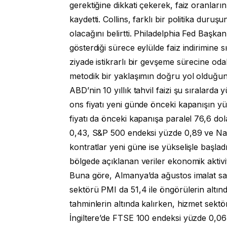
gerektiğine dikkati çekerek, faiz oranla
kaydetti. Collins, farklı bir politika duruş
olacağını belirtti. Philadelphia Fed Başka
gösterdiği sürece eylülde faiz indirimine s
ziyade istikrarlı bir gevşeme sürecine od
metodik bir yaklaşımın doğru yol olduğu
ABD’nin 10 yıllık tahvil faizi şu sıralarda 
ons fiyatı yeni günde önceki kapanışın yü
fiyatı da önceki kapanışa paralel 76,6 
0,43, S&P 500 endeksi yüzde 0,89 ve Nas
kontratlar yeni güne ise yükselişle başla
bölgede açıklanan veriler ekonomik aktivi
Buna göre, Almanya’da ağustos imalat san
sektörü PMI da 51,4 ile öngörülerin altınd
tahminlerin altında kalırken, hizmet sektö
İngiltere’de FTSE 100 endeksi yüzde 0,0