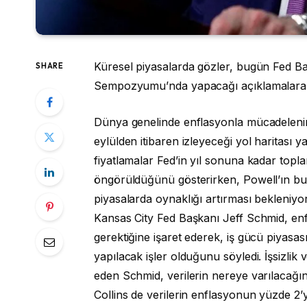
Küresel piyasalarda gözler, bugün Fed B
SHARE
Sempozyumu’nda yapacağı açıklamalara ç
Dünya genelinde enflasyonla mücadeleni
eylülden itibaren izleyeceği yol haritası 
fiyatlamalar Fed’in yıl sonuna kadar topl
öngörüldüğünü gösterirken, Powell’ın bu
piyasalarda oynaklığı artırması bekleniyor
Kansas City Fed Başkanı Jeff Schmid, enfl
gerektiğine işaret ederek, iş gücü piyasa
yapılacak işler olduğunu söyledi. İşsizlik
eden Schmid, verilerin nereye varılacağın
Collins de verilerin enflasyonun yüzde 2’