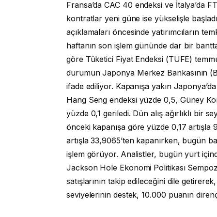
Fransa’da CAC 40 endeksi ve İtalya’da FT
kontratlar yeni güne ise yükselişle başla
açıklamaları öncesinde yatırımcıların temk
haftanın son işlem gününde dar bir bantt
göre Tüketici Fiyat Endeksi (TÜFE) temmu
durumun Japonya Merkez Bankasının (BoJ) 
ifade ediliyor. Kapanışa yakın Japonya’d
Hang Seng endeksi yüzde 0,5, Güney Kore
yüzde 0,1 geriledi. Dün alış ağırlıklı bir 
önceki kapanışa göre yüzde 0,17 artışla
artışla 33,9065’ten kapanırken, bugün ba
işlem görüyor. Analistler, bugün yurt için
Jackson Hole Ekonomi Politikası Sempoz
satışlarının takip edileceğini dile getire
seviyelerinin destek, 10.000 puanın dir