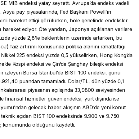
SE MIB endeksi yatay seyretti. Avrupa’da endeks vadeli
dı. Asya pay piyasalarında, Fed Başkanı Powell’ın
inli hareket ettiği görülürken, böle genelinde endeksler
a hareket ediyor. Öte yandan, Japonya açıklanan verilere
zda yüzde 2,8’le beklentilerin üzerinde artarken, bu
faiz artırımı konusunda politika alanını rahatlattığı
a Nikkei 225 endeksi yüzde 0,5 yükselirken, Hong Kong’da
’de Kospi endeksi ve Çin’de Şanghay bileşik endeksi
seyir izleyen Borsa İstanbul’da BIST 100 endeksi, günü
 9.921,40 puandan tamamladı. Dolar/TL, dün yüzde 0,1
nkalararası piyasanın açılışında 33,9800 seviyesinden
de finansal hizmetler güven endeksi, yurt dışında ise
yumu’ndan gelecek haber akışının ABD’de yeni konut
rek, teknik açıdan BIST 100 endeksinde 9.900 ve 9.750
enç konumunda olduğunu kaydetti.