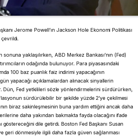
aşkanı Jerome Powell’ın Jackson Hole Ekonomi Politikası
evrildi.
n sonuna yaklaşılırken, ABD Merkez Bankası’nın (Fed)
yatırımcıların odağında bulunuyor. Para piyasasındaki
amda 100 baz puanlık faiz indirimi yapacağının
gün yapacağı açıklamalardan alınacak sinyallerin
. Dün, Fed yetkilileri sözle yönlendirmelerini sürdürürken,
asyonun sürdürülebilir bir şekilde yüzde 2’ye çekilmesi
sının biraz sakinleşmesinin buna yardım ettiğini ancak daha
 verilerine daha yakından bakmakta fayda olacağını ifade
ı göstereceğini dile getirdi. Boston Fed Başkanı Susan
ye geri dönmesiyle ilgili daha fazla güven sağlanması