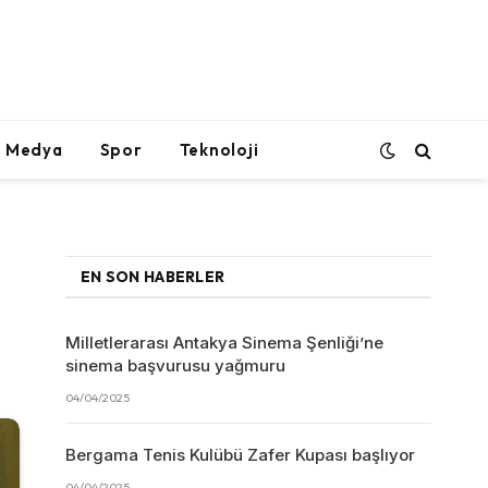
l Medya
Spor
Teknoloji
EN SON HABERLER
Milletlerarası Antakya Sinema Şenliği’ne
sinema başvurusu yağmuru
04/04/2025
Bergama Tenis Kulübü Zafer Kupası başlıyor
04/04/2025