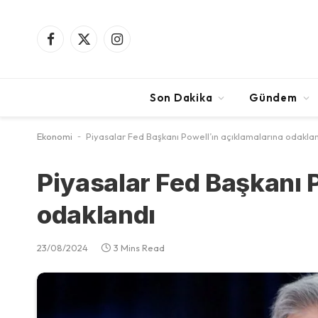
Facebook
X
Instagram
(Twitter)
Son Dakika
Gündem
Ekonomi
-
Piyasalar Fed Başkanı Powell’ın açıklamalarına odakla
Piyasalar Fed Başkanı 
odaklandı
23/08/2024
3 Mins Read