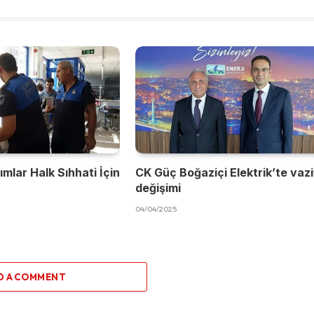
mlar Halk Sıhhati İçin
CK Güç Boğaziçi Elektrik’te vaz
değişimi
04/04/2025
D A COMMENT