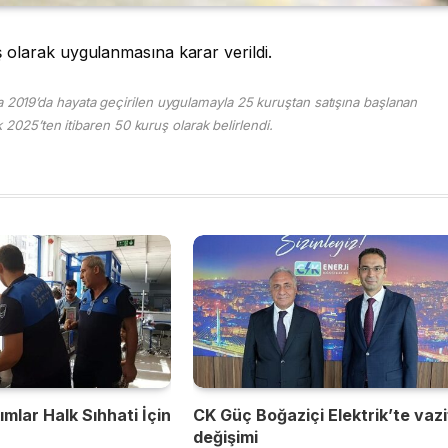
uş olarak uygulanmasına karar verildi.
nca 2019’da hayata geçirilen uygulamayla 25 kuruştan satışına başlanan
k 2025’ten itibaren 50 kuruş olarak belirlendi.
mlar Halk Sıhhati İçin
CK Güç Boğaziçi Elektrik’te vaz
değişimi