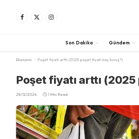
Facebook
X
Instagram
(Twitter)
Son Dakika
Gündem
Ekonomi
-
Poşet fiyatı arttı (2025 poşet fiyatı kaç kuruş?)
Poşet fiyatı arttı (2025
28/12/2024
1 Min Read