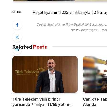
Poşet fiyatının 2025 yılı itibarıyla 50 kur
SHARE
Çevre, Şehircilik ve İklim Değişikliği Bakanlığı
plastik poşet fiyatı 1 Oca
Related
Posts
Türk Telekom yılın birinci
Canik’te Takı
yarısında 7 milyar TL’lik yatırım
Alanda