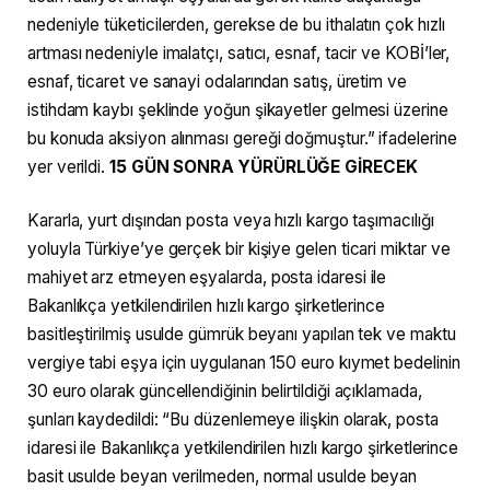
nedeniyle tüketicilerden, gerekse de bu ithalatın çok hızlı
artması nedeniyle imalatçı, satıcı, esnaf, tacir ve KOBİ’ler,
esnaf, ticaret ve sanayi odalarından satış, üretim ve
istihdam kaybı şeklinde yoğun şikayetler gelmesi üzerine
bu konuda aksiyon alınması gereği doğmuştur.” ifadelerine
yer verildi.
15 GÜN SONRA YÜRÜRLÜĞE GİRECEK
Kararla, yurt dışından posta veya hızlı kargo taşımacılığı
yoluyla Türkiye’ye gerçek bir kişiye gelen ticari miktar ve
mahiyet arz etmeyen eşyalarda, posta idaresi ile
Bakanlıkça yetkilendirilen hızlı kargo şirketlerince
basitleştirilmiş usulde gümrük beyanı yapılan tek ve maktu
vergiye tabi eşya için uygulanan 150 euro kıymet bedelinin
30 euro olarak güncellendiğinin belirtildiği açıklamada,
şunları kaydedildi: “Bu düzenlemeye ilişkin olarak, posta
idaresi ile Bakanlıkça yetkilendirilen hızlı kargo şirketlerince
basit usulde beyan verilmeden, normal usulde beyan