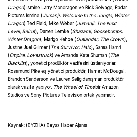
Dragon
) ismine Larry Mondragon ve Rick Selvage, Radar
Pictures ismine (
Jumanji: Welcome to the Jungle, Winter
Dragon
) Ted Field, Mike Weber (
Jumanji: The Next
Level, Beirut
), Darren Lemke (
Shazam!, Goosebumps,
Winter Dragon
), Marigo Kehoe (
Outlander, The Crown
),
Justine Juel Gillmer (
The Survivor, Halo
), Sanaa Hamri
(
Empire
,
Lovestruck
) ve Amanda Kate Shuman (
The
Blacklist
), yönetici prodüktör vazifesini üstleniyorlar.
Rosamund Pike eş yönetici prodüktör, Harriet McDougal,
Brandon Sanderson ve Lauren Selig danışman prodüktör
olarak vazife yapıyor.
The Wheel of Time
bir Amazon
Studios ve Sony Pictures Television ortak yapımıdır.
Kaynak: (BYZHA) Beyaz Haber Ajansı