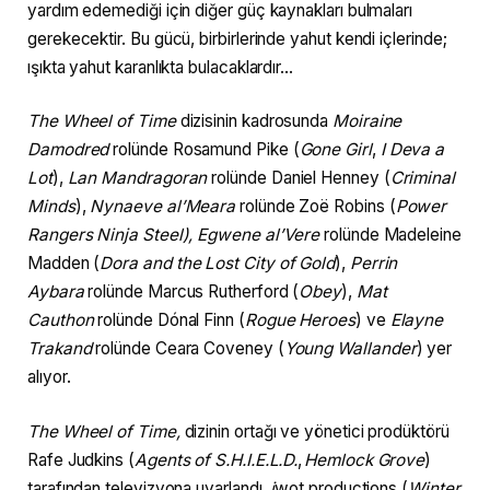
yardım edemediği için diğer güç kaynakları bulmaları
gerekecektir. Bu gücü, birbirlerinde yahut kendi içlerinde;
ışıkta yahut karanlıkta bulacaklardır…
The Wheel of Time
dizisinin kadrosunda
Moiraine
Damodred
rolünde Rosamund Pike (
Gone Girl
,
I Deva a
Lot
),
Lan Mandragoran
rolünde Daniel Henney (
Criminal
Minds
),
Nynaeve al’Meara
rolünde Zoë Robins (
Power
Rangers Ninja Steel), Egwene al’Vere
rolünde Madeleine
Madden (
Dora and the Lost City of Gold
),
Perrin
Aybara
rolünde Marcus Rutherford (
Obey
),
Mat
Cauthon
rolünde Dónal Finn (
Rogue Heroes
) ve
Elayne
Trakand
rolünde Ceara Coveney (
Young Wallander
) yer
alıyor.
The Wheel of Time,
dizinin ortağı ve yönetici prodüktörü
Rafe Judkins (
Agents of S.H.I.E.L.D.
,
Hemlock
Grove
)
tarafından televizyona uyarlandı.
i
wot productions (
Winter