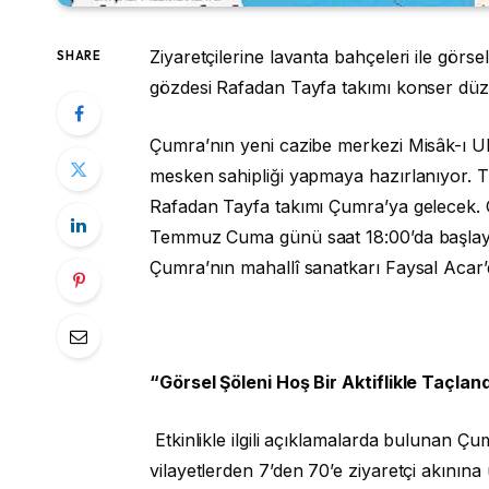
Ziyaretçilerine lavanta bahçeleri ile gör
SHARE
gözdesi Rafadan Tayfa takımı konser dü
Çumra’nın yeni cazibe merkezi Misâk-ı Ulu
mesken sahipliği yapmaya hazırlanıyor. TRT
Rafadan Tayfa takımı Çumra’ya gelecek. Ç
Temmuz Cuma günü saat 18:00’da başlayaca
Çumra’nın mahallî sanatkarı Faysal Acar’
“Görsel Şöleni Hoş Bir Aktiflikle Taçlan
Etkinlikle ilgili açıklamalarda bulunan 
vilayetlerden 7’den 70’e ziyaretçi akınına