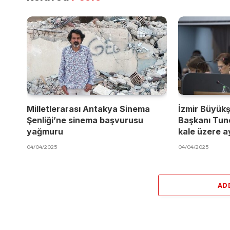
Milletlerarası Antakya Sinema
İzmir Büyükş
Şenliği’ne sinema başvurusu
Başkanı Tun
yağmuru
kale üzere a
04/04/2025
04/04/2025
AD