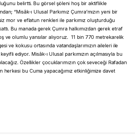
uğunu belirtti. Bu görsel şöleni hoş bir aktiflikle
Candan; “Misâk-ı Ulusal Parkımız Çumra’mızın yeni bir
şsiz mor ve eflatun renkleri ile parkımız oluşturduğu
 kattı. Bu manada gerek Çumra halkımızdan gerek etraf
oş ve olumlu yansılar alıyoruz. 11 bin 770 metrekarelik
si ve kokusu ortasında vatandaşlarımızın aileleri ile
k keyifli ediyor. Misâk-ı Ulusal parkımızın açılmasıyla bu
 olacağız. Özellikler çocuklarımızın çok seveceği Rafadan
en herkesi bu Cuma yapacağımız etkinliğimize davet